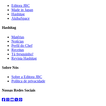
Editora JBC
Made in Japan
Hashitag
AkibaSpace
Hashitag
Matérias
Notícias
Perfil do Chef
Receitas
Tá fresquinho!
Revista Hashitag
Sobre Nós
Sobre a Editora JBC
Política de privacidade
Nossas Redes Sociais
facebook
instagram
youtube
twitter
pinterest