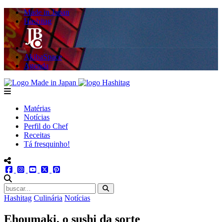
Made in Japan
Hashitag
AkibaSpace
Agenda
Powered By Made in Japan
Hashitag
menu
Matérias
Notícias
Perfil do Chef
Receitas
Tá fresquinho!
menu redes social
facebook
instagram
youtube
twitter
pinterest
abrir busca no site
Hashitag
Culinária
Notícias
Ehoumaki, o sushi da sorte