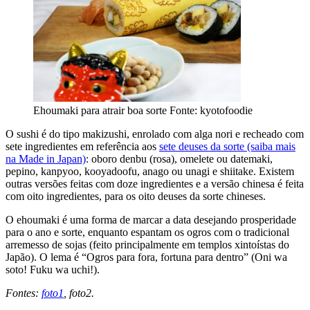
Ehoumaki para atrair boa sorte
Fonte: kyotofoodie
O sushi é do tipo makizushi, enrolado com alga nori e recheado com
sete ingredientes em referência aos
sete deuses da sorte (saiba mais
na Made in Japan)
: oboro denbu (rosa), omelete ou datemaki,
pepino, kanpyoo, kooyadoofu, anago ou unagi e shiitake. Existem
outras versões feitas com doze ingredientes e a versão chinesa é feita
com oito ingredientes, para os oito deuses da sorte chineses.
O ehoumaki é uma forma de marcar a data desejando prosperidade
para o ano e sorte, enquanto espantam os ogros com o tradicional
arremesso de sojas (feito principalmente em templos xintoístas do
Japão). O lema é “Ogros para fora, fortuna para dentro” (Oni wa
soto! Fuku wa uchi!).
Fontes:
foto1
, foto2.