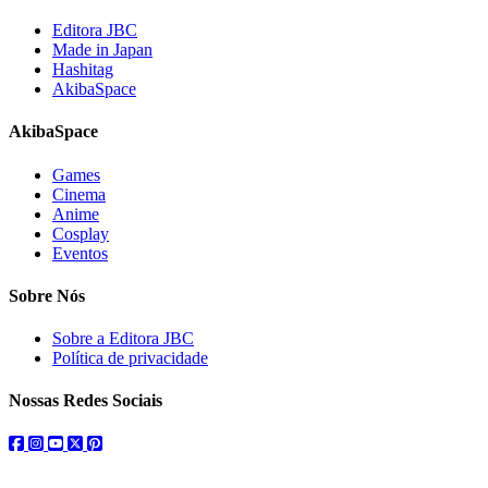
Editora JBC
Made in Japan
Hashitag
AkibaSpace
AkibaSpace
Games
Cinema
Anime
Cosplay
Eventos
Sobre Nós
Sobre a Editora JBC
Política de privacidade
Nossas Redes Sociais
facebook
instagram
youtube
twitter
pinterest