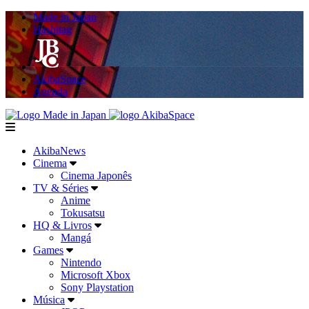
Made in Japan
Hashitag
AkibaSpace
Agenda
Powered By Made in Japan
AkibaSpace
menu
AkibaNews
Cinema
Cinema Japonês
TV & Séries
Anime
Tokusatsu
HQ & Livros
Mangá
Games
Nintendo
Microsoft Xbox
Sony Playstation
Música