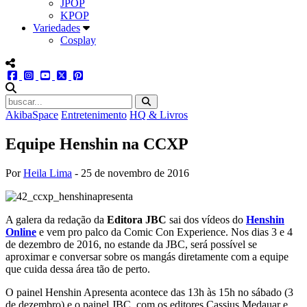
JPOP
KPOP
Variedades
Cosplay
menu redes social
facebook
instagram
youtube
twitter
pinterest
abrir busca no site
AkibaSpace
Entretenimento
HQ & Livros
Equipe Henshin na CCXP
Por
Heila Lima
-
25 de novembro de 2016
A galera da redação da
Editora JBC
sai dos vídeos do
Henshin
Online
e vem pro palco da Comic Con Experience. Nos dias 3 e 4
de dezembro de 2016, no estande da JBC, será possível se
aproximar e conversar sobre os mangás diretamente com a equipe
que cuida dessa área tão de perto.
O painel Henshin Apresenta acontece das 13h às 15h no sábado (3
de dezembro) e o painel JBC, com os editores Cassius Medauar e