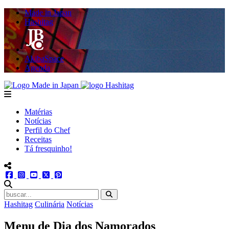
Made in Japan
Hashitag
AkibaSpace
Agenda
Powered By Made in Japan
Hashitag
menu
Matérias
Notícias
Perfil do Chef
Receitas
Tá fresquinho!
menu redes social
facebook
instagram
youtube
twitter
pinterest
abrir busca no site
Hashitag
Culinária
Notícias
Menu de Dia dos Namorados