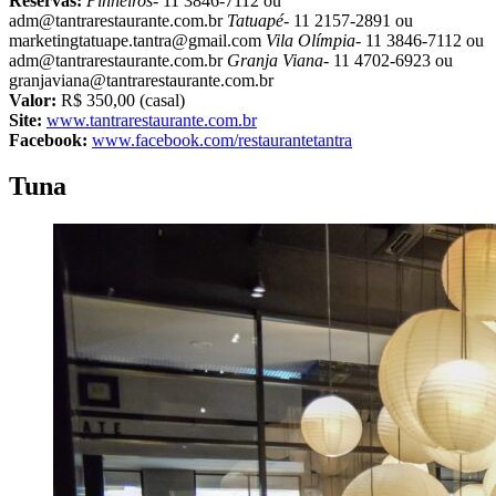
Reservas:
Pinheiros-
11 3846-7112 ou
adm@tantrarestaurante.com.br
Tatuapé-
11 2157-2891 ou
marketingtatuape.tantra@gmail.com
Vila Olímpia-
11 3846-7112 ou
adm@tantrarestaurante.com.br
Granja Viana-
11 4702-6923 ou
granjaviana@tantrarestaurante.com.br
Valor:
R$ 350,00 (casal)
Site:
www.tantrarestaurante.com.br
Facebook:
www.facebook.com/restaurantetantra
Tuna