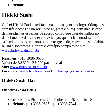
SP
telefone
Hideki Sushi
O chef Hideki Fuchikami faz uma homenagem aos Jogos Olímpicos
com três opções de kaiseki (bronze, prata e ouro), com uma seleção
de ingredientes especiais de acordo com o que tiver de melhor no
dia. O menu é didivido em nove tempo, que inclui entradas,
sashimis e sushis, tempurá, um prato grelhado, chawanmushi, dobin-
mushi e sobremesa. Confira o cardápio completo no site
www.hidekisushi.com.br
Reservas:
(011) 3086-0685
Valor:
de R$ 350 a R$ 500 para o casal
Site:
www.hidekisushi.com.br
Facebook:
www.facebook.com/Hideki-Espaço-para-eventos-
Hideki Sushi Bar
Pinheiros - São Paulo
onde
R. dos Pinheiros, 70 Pinheiros São Paulo - SP
telefones
(11) 3086-0685 (11) 3083-7744