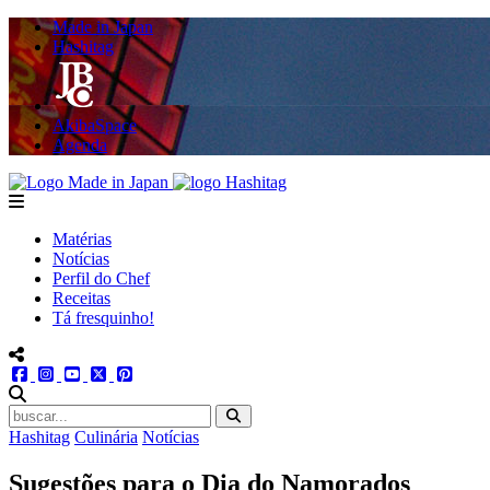
Made in Japan
Hashitag
AkibaSpace
Agenda
Powered By Made in Japan
Hashitag
menu
Matérias
Notícias
Perfil do Chef
Receitas
Tá fresquinho!
menu redes social
facebook
instagram
youtube
twitter
pinterest
abrir busca no site
Hashitag
Culinária
Notícias
Sugestões para o Dia do Namorados