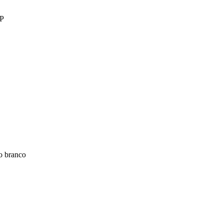
SP
o branco