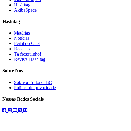
Hashitag
AkibaSpace
Hashitag
Matérias
Notícias
Perfil do Chef
Receitas
Tá fresquinho!
Revista Hashitag
Sobre Nós
Sobre a Editora JBC
Política de privacidade
Nossas Redes Sociais
facebook
instagram
youtube
twitter
pinterest