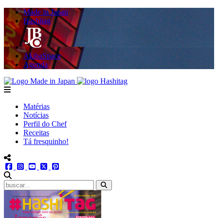
Made in Japan
Hashitag
AkibaSpace
Agenda
Powered By Made in Japan
Hashitag
menu
Matérias
Notícias
Perfil do Chef
Receitas
Tá fresquinho!
menu redes social
facebook
instagram
youtube
twitter
pinterest
abrir busca no site