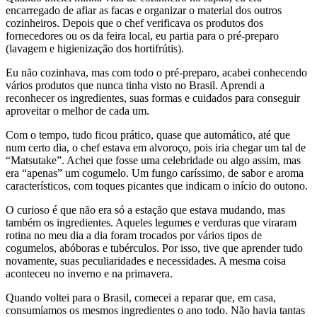
encarregado de afiar as facas e organizar o material dos outros
cozinheiros. Depois que o chef verificava os produtos dos
fornecedores ou os da feira local, eu partia para o pré-preparo
(lavagem e higienização dos hortifrútis).
Eu não cozinhava, mas com todo o pré-preparo, acabei conhecendo
vários produtos que nunca tinha visto no Brasil. Aprendi a
reconhecer os ingredientes, suas formas e cuidados para conseguir
aproveitar o melhor de cada um.
Com o tempo, tudo ficou prático, quase que automático, até que
num certo dia, o chef estava em alvoroço, pois iria chegar um tal de
“Matsutake”. Achei que fosse uma celebridade ou algo assim, mas
era “apenas” um cogumelo. Um fungo caríssimo, de sabor e aroma
característicos, com toques picantes que indicam o início do outono.
O curioso é que não era só a estação que estava mudando, mas
também os ingredientes. Aqueles legumes e verduras que viraram
rotina no meu dia a dia foram trocados por vários tipos de
cogumelos, abóboras e tubérculos. Por isso, tive que aprender tudo
novamente, suas peculiaridades e necessidades. A mesma coisa
aconteceu no inverno e na primavera.
Quando voltei para o Brasil, comecei a reparar que, em casa,
consumíamos os mesmos ingredientes o ano todo. Não havia tantas