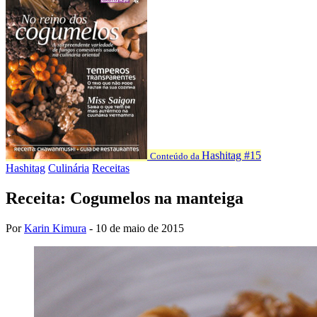
Hashitag #15
Conteúdo da
Hashitag
Culinária
Receitas
Receita: Cogumelos na manteiga
Por
Karin Kimura
-
10 de maio de 2015