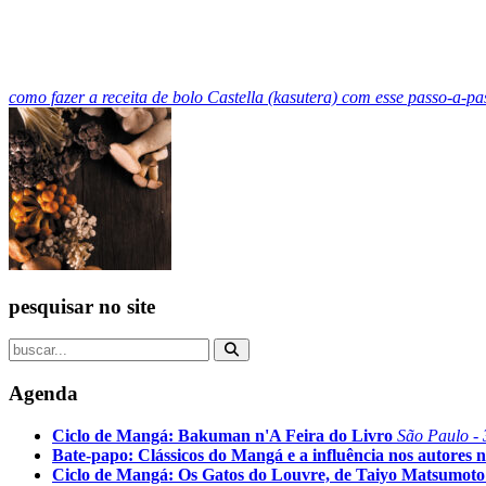
como fazer a receita de bolo Castella (kasutera) com esse passo-a-pa
pesquisar no site
Agenda
Ciclo de Mangá: Bakuman n'A Feira do Livro
São Paulo - 
Bate-papo: Clássicos do Mangá e a influência nos autores n
Ciclo de Mangá: Os Gatos do Louvre, de Taiyo Matsumoto