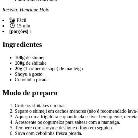
Receita: Henrique Hojo
Fácil
15 min
[porções]
1
Ingredientes
100g
de shimeji
100g
de shiitake
20g
(1 colher de sopa) de manteiga
Shoyu a gosto
Cebolinha picada
Modo de preparo
Corte os shiitakes em tiras.
Separe o shimeji em cachos menores (não é recomendado lavá-l
Aqueça uma frigideira e quando ela estiver bem quente, derreta
Acrescente os cogumelos para saltear com a manteiga.
Tempere com shoyu e desligue o fogo em seguida.
Sirva com cebolinha fresca picada.