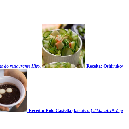
s do restaurante Hiro.
Receita: Oshiruko/
Receita: Bolo Castella (kasutera)
24.05.2019
Veja