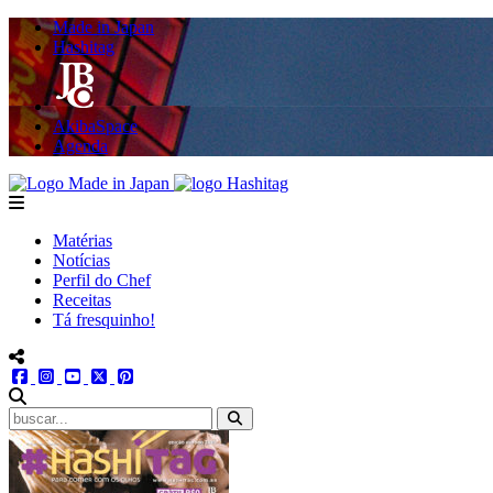
Made in Japan
Hashitag
AkibaSpace
Agenda
Powered By Made in Japan
Hashitag
menu
Matérias
Notícias
Perfil do Chef
Receitas
Tá fresquinho!
menu redes social
facebook
instagram
youtube
twitter
pinterest
abrir busca no site