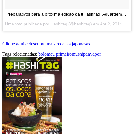
Preparativos para a próxima edição da #Hashitag! Aguardem…
Uma foto publicada por Hashitag (@hashitag) em
Abr 2, 2014 às 4:05 PDT
Clique aqui e descubra mais receitas japonesas
Tags relacionadas:
bolo
meu primeiro
mushipan
vapor