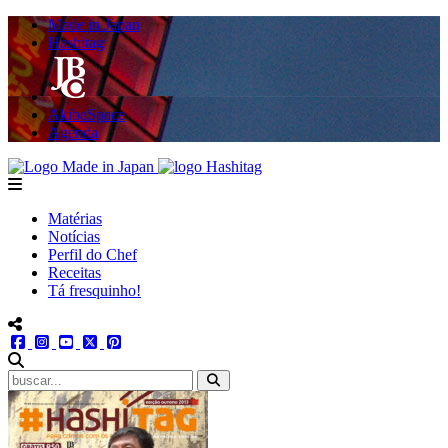
Made in Japan
Hashitag
AkibaSpace
Agenda
Powered By Made in Japan
Hashitag
menu
Matérias
Notícias
Perfil do Chef
Receitas
Tá fresquinho!
menu redes social
facebook
instagram
youtube
twitter
pinterest
abrir busca no site