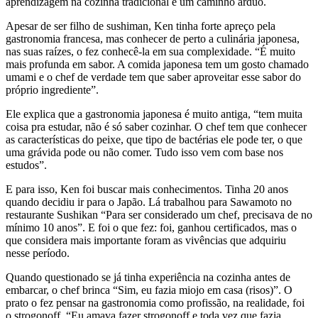
aprendizagem na cozinha tradicional é um caminho árduo.
Apesar de ser filho de sushiman, Ken tinha forte apreço pela
gastronomia francesa, mas conhecer de perto a culinária japonesa,
nas suas raízes, o fez conhecê-la em sua complexidade. “É muito
mais profunda em sabor. A comida japonesa tem um gosto chamado
umami e o chef de verdade tem que saber aproveitar esse sabor do
próprio ingrediente”.
Ele explica que a gastronomia japonesa é muito antiga, “tem muita
coisa pra estudar, não é só saber cozinhar. O chef tem que conhecer
as características do peixe, que tipo de bactérias ele pode ter, o que
uma grávida pode ou não comer. Tudo isso vem com base nos
estudos”.
E para isso, Ken foi buscar mais conhecimentos. Tinha 20 anos
quando decidiu ir para o Japão. Lá trabalhou para Sawamoto no
restaurante Sushikan “Para ser considerado um chef, precisava de no
mínimo 10 anos”. E foi o que fez: foi, ganhou certificados, mas o
que considera mais importante foram as vivências que adquiriu
nesse período.
Quando questionado se já tinha experiência na cozinha antes de
embarcar, o chef brinca “Sim, eu fazia miojo em casa (risos)”. O
prato o fez pensar na gastronomia como profissão, na realidade, foi
o strogonoff. “Eu amava fazer strogonoff e toda vez que fazia,