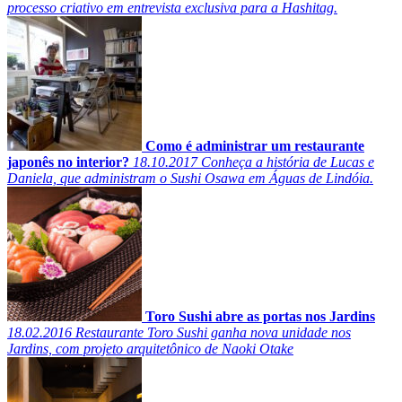
processo criativo em entrevista exclusiva para a Hashitag.
Como é administrar um restaurante
japonês no interior?
18.10.2017
Conheça a história de Lucas e
Daniela, que administram o Sushi Osawa em Águas de Lindóia.
Toro Sushi abre as portas nos Jardins
18.02.2016
Restaurante Toro Sushi ganha nova unidade nos
Jardins, com projeto arquitetônico de Naoki Otake