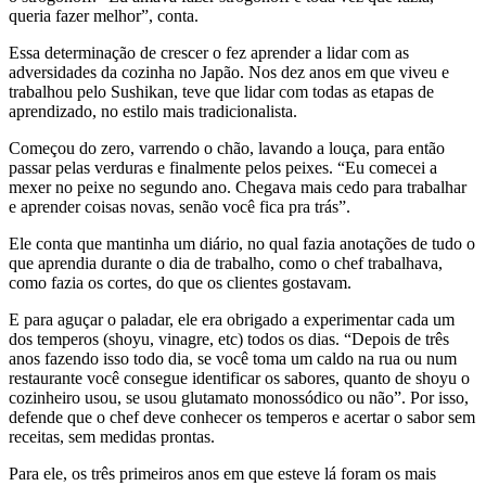
queria fazer melhor”, conta.
Essa determinação de crescer o fez aprender a lidar com as
adversidades da cozinha no Japão. Nos dez anos em que viveu e
trabalhou pelo Sushikan, teve que lidar com todas as etapas de
aprendizado, no estilo mais tradicionalista.
Começou do zero, varrendo o chão, lavando a louça, para então
passar pelas verduras e finalmente pelos peixes. “Eu comecei a
mexer no peixe no segundo ano. Chegava mais cedo para trabalhar
e aprender coisas novas, senão você fica pra trás”.
Ele conta que mantinha um diário, no qual fazia anotações de tudo o
que aprendia durante o dia de trabalho, como o chef trabalhava,
como fazia os cortes, do que os clientes gostavam.
E para aguçar o paladar, ele era obrigado a experimentar cada um
dos temperos (shoyu, vinagre, etc) todos os dias. “Depois de três
anos fazendo isso todo dia, se você toma um caldo na rua ou num
restaurante você consegue identificar os sabores, quanto de shoyu o
cozinheiro usou, se usou glutamato monossódico ou não”. Por isso,
defende que o chef deve conhecer os temperos e acertar o sabor sem
receitas, sem medidas prontas.
Para ele, os três primeiros anos em que esteve lá foram os mais