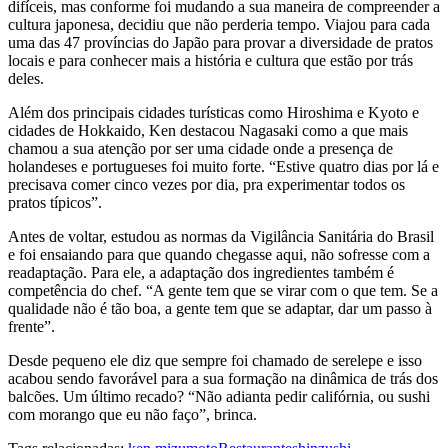
difíceis, mas conforme foi mudando a sua maneira de compreender a
cultura japonesa, decidiu que não perderia tempo. Viajou para cada
uma das 47 províncias do Japão para provar a diversidade de pratos
locais e para conhecer mais a história e cultura que estão por trás
deles.
Além dos principais cidades turísticas como Hiroshima e Kyoto e
cidades de Hokkaido, Ken destacou Nagasaki como a que mais
chamou a sua atenção por ser uma cidade onde a presença de
holandeses e portugueses foi muito forte. “Estive quatro dias por lá e
precisava comer cinco vezes por dia, pra experimentar todos os
pratos típicos”.
Antes de voltar, estudou as normas da Vigilância Sanitária do Brasil
e foi ensaiando para que quando chegasse aqui, não sofresse com a
readaptação. Para ele, a adaptação dos ingredientes também é
competência do chef. “A gente tem que se virar com o que tem. Se a
qualidade não é tão boa, a gente tem que se adaptar, dar um passo à
frente”.
Desde pequeno ele diz que sempre foi chamado de serelepe e isso
acabou sendo favorável para a sua formação na dinâmica de trás dos
balcões. Um último recado? “Não adianta pedir califórnia, ou sushi
com morango que eu não faço”, brinca.