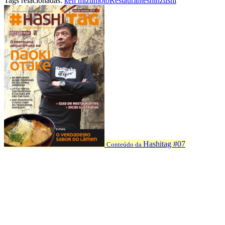
Tags relacionadas:
ken mizumoto
Restaurante
shinzushi
Hashitag #07
Conteúdo da