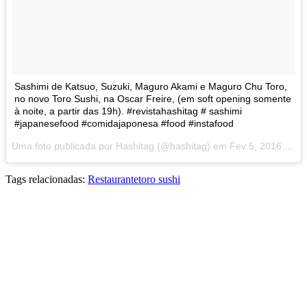
Sashimi de Katsuo, Suzuki, Maguro Akami e Maguro Chu Toro,
no novo Toro Sushi, na Oscar Freire, (em soft opening somente
à noite, a partir das 19h). #revistahashitag # sashimi
#japanesefood #comidajaponesa #food #instafood
Uma foto publicada por Hashitag (@hashitag) em
Fev 5, 2016 às 6:56 PST
Tags relacionadas:
Restaurante
toro sushi