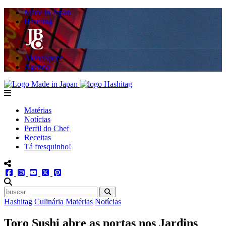
Made in Japan
Hashitag
AkibaSpace
Agenda
Powered By Made in Japan
Hashitag
menu
Matérias
Notícias
Perfil do Chef
Receitas
Tá fresquinho!
menu redes social
facebook
instagram
youtube
twitter
pinterest
abrir busca no site
Hashitag
Culinária
Matérias
Notícias
Toro Sushi abre as portas nos Jardins