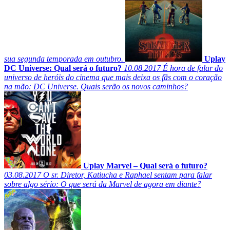
sua segunda temporada em outubro.
Uplay
DC Universe: Qual será o futuro?
10.08.2017
É hora de falar do
universo de heróis do cinema que mais deixa os fãs com o coração
na mão: DC Universe. Quais serão os novos caminhos?
Uplay Marvel – Qual será o futuro?
03.08.2017
O sr. Diretor, Katiucha e Raphael sentam para falar
sobre algo sério: O que será da Marvel de agora em diante?