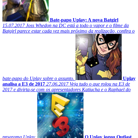
Bate-papo Uplay: A nova Batgirl
15.07.2017
Joss Whedon na DC está a todo o vapor e o filme da
Batgirl parece estar cada vez mais próximo da realização, confira o
bate-papo do Uplay sobre o assunto.
Uplay
analisa a E3 de 2017
27.06.2017
Veja tudo o que rolou na E3 de
2017 e divirta-se com os apresentadores Katiucha e o Raphael do
programa Uplay.
O Uplay jogou Outlast