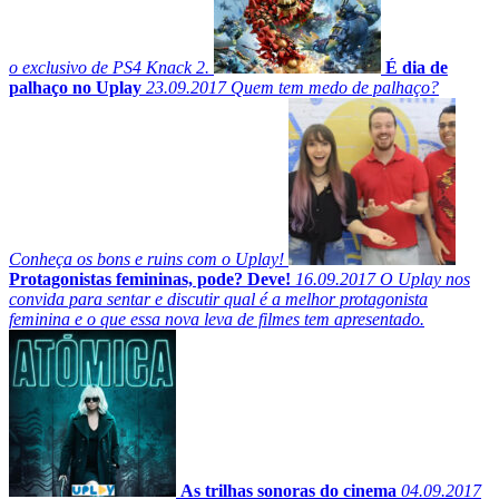
o exclusivo de PS4 Knack 2.
É dia de
palhaço no Uplay
23.09.2017
Quem tem medo de palhaço?
Conheça os bons e ruins com o Uplay!
Protagonistas femininas, pode? Deve!
16.09.2017
O Uplay nos
convida para sentar e discutir qual é a melhor protagonista
feminina e o que essa nova leva de filmes tem apresentado.
As trilhas sonoras do cinema
04.09.2017