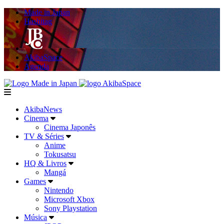
Made in Japan
Hashitag
AkibaSpace
Agenda
Powered By Made in Japan
AkibaSpace
menu
AkibaNews
Cinema
Cinema Japonês
TV & Séries
Anime
Tokusatsu
HQ & Livros
Mangá
Games
Nintendo
Microsoft Xbox
Sony Playstation
Música