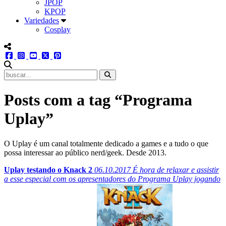
JPOP
KPOP
Variedades
Cosplay
menu redes social
facebook
instagram
youtube
twitter
pinterest
abrir busca no site
Posts com a tag “Programa
Uplay”
O Uplay é um canal totalmente dedicado a games e a tudo o que
possa interessar ao público nerd/geek. Desde 2013.
Uplay testando o Knack 2
06.10.2017
É hora de relaxar e assistir
a esse especial com os apresentadores do Programa Uplay jogando