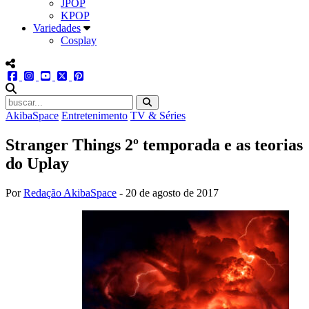
JPOP
KPOP
Variedades
Cosplay
menu redes social
facebook
instagram
youtube
twitter
pinterest
abrir busca no site
AkibaSpace
Entretenimento
TV & Séries
Stranger Things 2º temporada e as teorias
do Uplay
Por
Redação AkibaSpace
-
20 de agosto de 2017