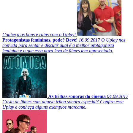
Conheça os bons e ruins com o Uplay!
Protagonistas femininas, pode? Deve!
16.09.2017
O Uplay nos
convida para sentar e discutir qual é a melhor protagonista
feminina e o que essa nova leva de filmes tem apresentado.
As trilhas sonoras do cinema
04.09.2017
Gosta de filmes com aquela trilha sonora especial? Confira esse
Uplay e conheça alguns exemplos marcante.