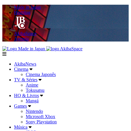
Made in Japan
Hashitag
AkibaSpace
Agenda
Powered By Made in Japan
AkibaSpace
menu
AkibaNews
Cinema
Cinema Japonês
TV & Séries
Anime
Tokusatsu
HQ & Livros
Mangá
Games
Nintendo
Microsoft Xbox
Sony Playstation
Música