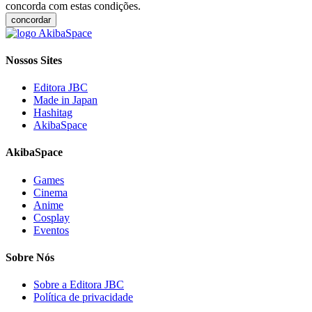
concorda com estas condições.
concordar
Nossos Sites
Editora JBC
Made in Japan
Hashitag
AkibaSpace
AkibaSpace
Games
Cinema
Anime
Cosplay
Eventos
Sobre Nós
Sobre a Editora JBC
Política de privacidade