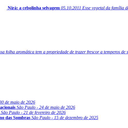
Nirá: a cebolinha selvagem
05.10.2011
Esse vegetal da família d
sa folha aromática tem a propriedade de trazer frescor a temperos de 
30 de maio de 2026
acionais
São Paulo - 24 de maio de 2026
São Paulo - 21 de fevereiro de 2026
ino das Sombras
São Paulo - 15 de dezembro de 2025