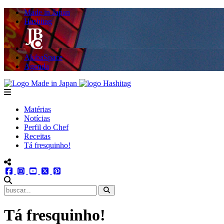
Made in Japan
Hashitag
AkibaSpace
Agenda
Powered By Made in Japan
Hashitag
menu
Matérias
Notícias
Perfil do Chef
Receitas
Tá fresquinho!
menu redes social
facebook
instagram
youtube
twitter
pinterest
abrir busca no site
Tá fresquinho!