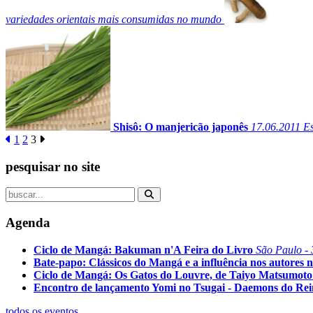
variedades orientais mais consumidas no mundo
Shisô: O manjericão japonês
17.06.2011
Es
1
2
3
pesquisar no site
Agenda
Ciclo de Mangá: Bakuman n'A Feira do Livro
São Paulo - 
Bate-papo: Clássicos do Mangá e a influência nos autores n
Ciclo de Mangá: Os Gatos do Louvre, de Taiyo Matsumoto
Encontro de lançamento Yomi no Tsugai - Daemons do Re
todos os eventos