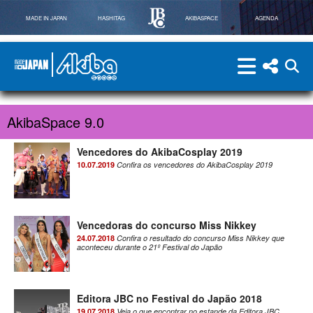
MADE IN JAPAN
HASHITAG
AKIBASPACE
AGENDA
menu
menu red
abri
Powered By Made in Japan
AkibaSpace
AkibaSpace 9.0
Vencedores do AkibaCosplay 2019
10.07.2019
Confira os vencedores do AkibaCosplay 2019
Vencedoras do concurso Miss Nikkey
24.07.2018
Confira o resultado do concurso Miss Nikkey que
aconteceu durante o 21º Festival do Japão
Editora JBC no Festival do Japão 2018
19.07.2018
Veja o que encontrar no estande da Editora JBC