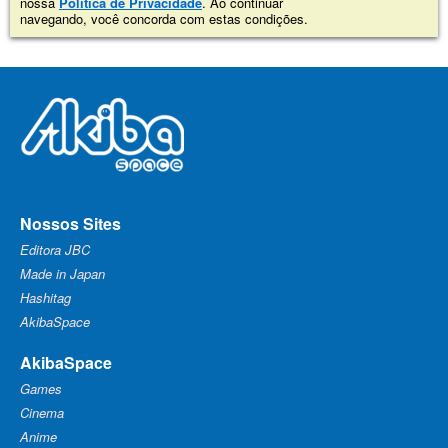
nossa
Política de Privacidade
. Ao continuar
navegando, você concorda com estas condições.
Nossos Sites
Editora JBC
Made in Japan
Hashitag
AkibaSpace
AkibaSpace
Games
Cinema
Anime