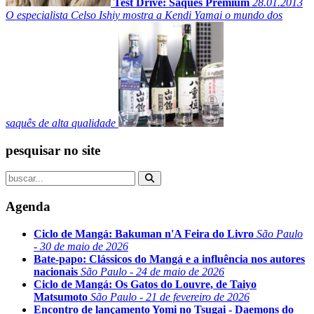
Test Drive: Saquês Premium
28.01.2013
O especialista Celso Ishiy mostra a Kendi Yamai o mundo dos
saquês de alta qualidade
pesquisar no site
Agenda
Ciclo de Mangá: Bakuman n'A Feira do Livro
São Paulo
- 30 de maio de 2026
Bate-papo: Clássicos do Mangá e a influência nos autores
nacionais
São Paulo - 24 de maio de 2026
Ciclo de Mangá: Os Gatos do Louvre, de Taiyo
Matsumoto
São Paulo - 21 de fevereiro de 2026
Encontro de lançamento Yomi no Tsugai - Daemons do