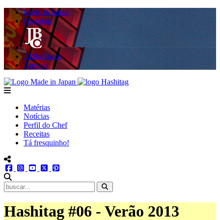
Made in Japan
Hashitag
AkibaSpace
Agenda
Powered By Made in Japan
Hashitag
menu
Matérias
Notícias
Perfil do Chef
Receitas
Tá fresquinho!
menu redes social
facebook
instagram
youtube
twitter
pinterest
abrir busca no site
Hashitag #06 - Verão 2013