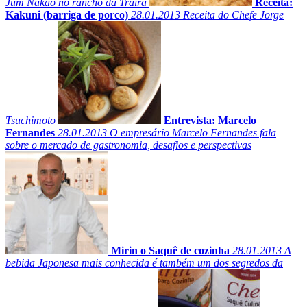
Jum Nakao no rancho da Traíra
Receita:
Kakuni (barriga de porco)
28.01.2013
Receita do Chefe Jorge
Tsuchimoto
Entrevista: Marcelo
Fernandes
28.01.2013
O empresário Marcelo Fernandes fala
sobre o mercado de gastronomia, desafios e perspectivas
Mirin o Saquê de cozinha
28.01.2013
A
bebida Japonesa mais conhecida é também um dos segredos da