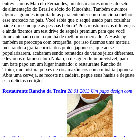
entrevistamos Marcelo Fernandes, um dos maiores nomes do setor
de alimentação do Brasil e sócio do Kinoshita. Também ouvimos
algumas grandes importadoras para entender como funciona melhor
esse mercado no país. Você sabia que o saquê usado para cozinhar
não é o mesmo que as pessoas bebem? Pois mostramos as diferenças
e ainda fizemos um test drive de saquês premium para que você
fique antenado com o que há de melhor no mercado. A Hashitag
também se preocupa com ortografia, por isso fizemos uma matéria
mostrando a grafia correta dos pratos japoneses, que ao se
popularizarem, acabaram sendo retratados de vários jeitos diferentes,
e levamos o famoso Jum Nakao, o designer do imprevisível, para
um bate papo em um lugar inusitado: o restaurante Rancho da
Traíra, que mistura peixes de rio amazônicos com culinária japonesa.
Abra uma cerveja, se recoste na cadeira, pegue seus hashis e deguste
esta deliciosa edição.
Restaurante Rancho da Traíra
28.01.2013
Um papo design com