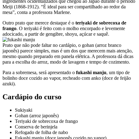
ingredientes ocidentalizados que chegou ao Japão durante o período
Meiji (1868-1912). “É ideal para ser compartilhado ao redor da
mesa”, conta a professora Marlene.
Outro prato que merece destaque é o
teriyaki de sobrecoxa de
frango
. O teriyaki é feito com o molho encorpado e levemente
adocicado, a partir de gengibre, shoyu, açúcar e saquê.
Prato que não pode faltar no cardápio, o gohan (arroz branco
japonês) parece simples, mas é um dos que merecem mais atenção,
mesmo quando preparado em panela elétrica. A professora dá dicas
para a escolha do arroz, modo de lavagem e tempo de cozimento.
Para a sobremesa, será apresentado o
fukashi manju
, um tipo de
bolinho doce cozido ao vapor, recheado com anko (doce de feijão
azuki).
Cardápio do curso
Sukiyaki
Gohan (arroz japonês)
Teriyaki de sobrecoxa de frango
Conserva de berinjela
Refogado de folha de nabo
Fukashi manju (doce japonês cozido no vapor)