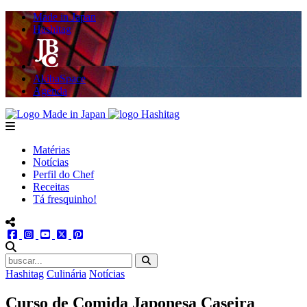
Made in Japan
Hashitag
AkibaSpace
Agenda
Powered By Made in Japan
Hashitag
menu
Matérias
Notícias
Perfil do Chef
Receitas
Tá fresquinho!
menu redes social
facebook
instagram
youtube
twitter
pinterest
abrir busca no site
Hashitag
Culinária
Notícias
Curso de Comida Japonesa Caseira