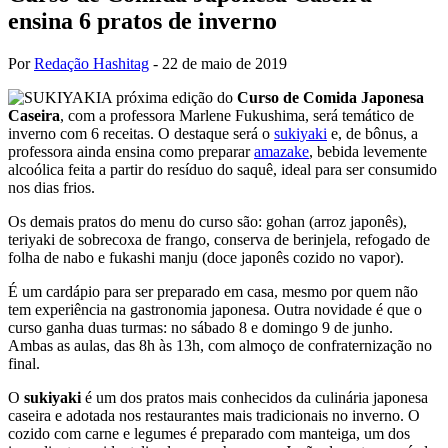
ensina 6 pratos de inverno
Por
Redação Hashitag
-
22 de maio de 2019
A próxima edição do
Curso de Comida Japonesa
Caseira
, com a professora Marlene Fukushima, será temático de
inverno com 6 receitas. O destaque será o
sukiyaki
e, de bônus, a
professora ainda ensina como preparar
amazake
, bebida levemente
alcoólica feita a partir do resíduo do saquê, ideal para ser consumido
nos dias frios.
Os demais pratos do menu do curso são: gohan (arroz japonês),
teriyaki de sobrecoxa de frango, conserva de berinjela, refogado de
folha de nabo e fukashi manju (doce japonês cozido no vapor).
É um cardápio para ser preparado em casa, mesmo por quem não
tem experiência na gastronomia japonesa. Outra novidade é que o
curso ganha duas turmas: no sábado 8 e domingo 9 de junho.
Ambas as aulas, das 8h às 13h, com almoço de confraternização no
final.
O
sukiyaki
é um dos pratos mais conhecidos da culinária japonesa
caseira e adotada nos restaurantes mais tradicionais no inverno. O
cozido com carne e legumes é preparado com manteiga, um dos