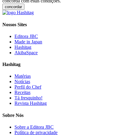
concorda com estas condições.
concordar
Nossos Sites
Editora JBC
Made in Japan
Hashitag
AkibaSpace
Hashitag
Matérias
Notícias
Perfil do Chef
Receitas
Tá fresquinho!
Revista Hashitag
Sobre Nós
Sobre a Editora JBC
Política de privacidade