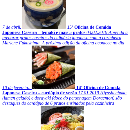
7 de abril.
15ª Oficina de Comida
Japonesa Caseira – temaki e mais 5 pratos
03.02.2019
Aprenda a
preparar pratos caseiros da culinária japonesa com a cozinheira
Marlene Fukushima. A próxima edição da oficina acontece no dia
10 de fevereiro.
14ª Oficina de Comida
Japonesa Caseira – cardápio de verão
17.01.2019
Hiyashi chuka
(lamen gelado) e dorayaki (doce do personagem Doraemon) são
destaques do cardápio de 6 pratos ensinados pela cozinheira