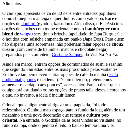
Alimentos.
O cardápio apresenta cerca de 30 itens entre entradas populares
como shimeji na manteiga e queridinhos como yakisoba,
kare
e
opções de
donburi
(gyudon, katsudon). Além disso, o Eat Asia traz
opções de lanches com toque oriental como o
hambúrguer com
blend de
wagyu
servido no brioche (apelidado de Japa Burguer) e
o hot dog com salsicha empanada em panko (Japa Dog). Para quem
não dispensa uma sobremesa, não poderiam faltar opções de
choux
cream
(com creme de baunilha, matcha e chocolate belga)
preparados pela confeiteira
Cristiane Sampei
, da Vila Na-Na-Ya.
Ainda em março, entram opções de combinados de sushi e sashimi,
que segundo Fan estão entre os mais procurados pelos visitantes.
Em breve também devem entrar opções de café da manhã (
estilo
tradicional japonês
e ocidental). “Com o tempo, pretendemos
aumentar o cardápio aos poucos”, acrescentou Fan ao dizer que a
equipe está estudando outras opções de pratos tailandeses e coreanos
e que, no inverno, a ideia é incluir lámen.
O local, que antigamente abrigava uma papelaria, foi todo
redesenhado. Ganhou mais espaço para o fundo da loja, além de um
mezanino e uma nova decoração que remete à
cultura pop
oriental
. Na entrada, o Godzilla dá as boas vindas ao visitante; no
fundo da loja, onde o pedido é feito, o balcão lembra uma vila