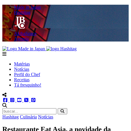
Made in Japan
Hashitag
AkibaSpace
Agenda
Powered By Made in Japan
Hashitag
menu
Matérias
Notícias
Perfil do Chef
Receitas
Tá fresquinho!
menu redes social
facebook
instagram
youtube
twitter
pinterest
abrir busca no site
Hashitag
Culinária
Notícias
Restaurante Eat Asia, a novidade da