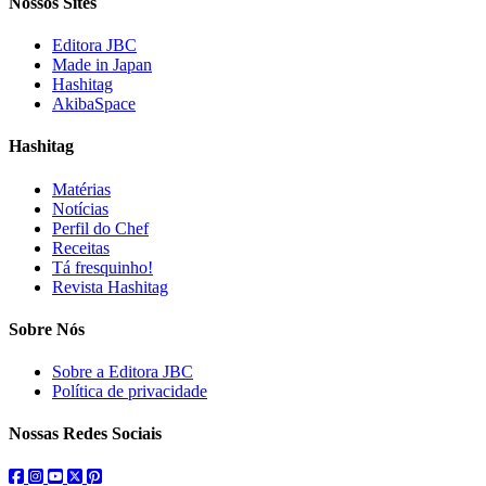
Nossos Sites
Editora JBC
Made in Japan
Hashitag
AkibaSpace
Hashitag
Matérias
Notícias
Perfil do Chef
Receitas
Tá fresquinho!
Revista Hashitag
Sobre Nós
Sobre a Editora JBC
Política de privacidade
Nossas Redes Sociais
facebook
instagram
youtube
twitter
pinterest