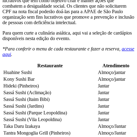
lucrativos que tem como objetivo criar e manter ações que
combatem a desigualdade social. Os clientes que não solicitarem
CPF na nota fiscal poderão doá-las para a APAE de São Paulo
organização sem fins lucrativos que promove a prevenção e inclusão
de pessoas com deficiência intelectual.
Para quem curte a culinária asiática, aqui vai a seleção de cardápios
disponíveis nesta edição do evento.
*Para conferir o menu de cada restaurante e fazer a reserva,
acesse
aqui
.
Restaurante
Atendimento
Huahine Sushi
Almoço/jantar
Kony Sushi Bar
Almoço/jantar
Hideki (Pinheiros)
Jantar
Sassá Sushi (Aclimação)
Jantar
Sassá Sushi (Itaim Bibi)
Jantar
Sassá Sushi (Jardins)
Jantar
Sassá Sushi (Parque Leopoldina)
Jantar
Sassá Sushi (Vila Leopoldina)
Jantar
Taka Daru Izakaya
Almoço/Jantar
Tantra Mongoglia Grill (Pinheiros)
Almoço/Jantar