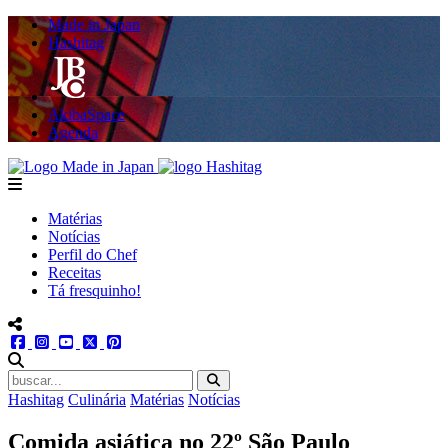
Made in Japan
Hashitag
AkibaSpace
Agenda
Powered By Made in Japan
Hashitag
menu
Matérias
Notícias
Perfil do Chef
Receitas
Tá fresquinho!
menu redes social
facebook
instagram
youtube
twitter
pinterest
abrir busca no site
Hashitag
Culinária
Matérias
Notícias
Comida asiática no 22º São Paulo