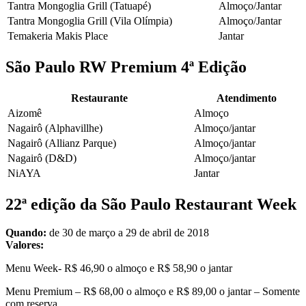
Tantra Mongoglia Grill (Tatuapé)
Almoço/Jantar
Tantra Mongoglia Grill (Vila Olímpia)
Almoço/Jantar
Temakeria Makis Place
Jantar
São Paulo RW Premium 4ª Edição
Restaurante
Atendimento
Aizomê
Almoço
Nagairô (Alphavillhe)
Almoço/jantar
Nagairô (Allianz Parque)
Almoço/jantar
Nagairô (D&D)
Almoço/jantar
NiAYA
Jantar
22ª edição da São Paulo Restaurant Week
Quando:
de 30 de março a 29 de abril de 2018
Valores:
Menu Week- R$ 46,90 o almoço e R$ 58,90 o jantar
Menu Premium – R$ 68,00 o almoço e R$ 89,00 o jantar – Somente
com reserva