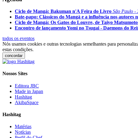
Ciclo de Mangá: Bakuman n'A Feira do Livro
São Paulo - 
Bate-papo: Clássicos do Mangá e a influência nos autores n
Ciclo de Mangá: Os Gatos do Louvre, de Taiyo Matsumoto
Encontro de lançamento Yomi no Tsugai - Daemons do Re
todos os eventos
Nós usamos cookies e outras tecnologias semelhantes para personaliza
estas condições.
concordar
Nossos Sites
Editora JBC
Made in Japan
Hashitag
AkibaSpace
Hashitag
Matérias
Notícias
Perfil do Chef