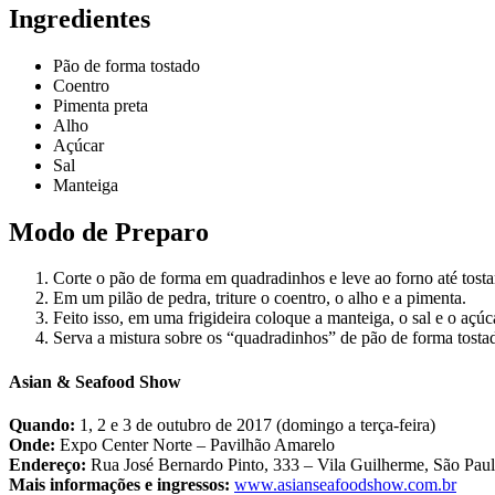
Ingredientes
Pão de forma tostado
Coentro
Pimenta preta
Alho
Açúcar
Sal
Manteiga
Modo de Preparo
Corte o pão de forma em quadradinhos e leve ao forno até tosta
Em um pilão de pedra, triture o coentro, o alho e a pimenta.
Feito isso, em uma frigideira coloque a manteiga, o sal e o açúca
Serva a mistura sobre os “quadradinhos” de pão de forma tost
Asian & Seafood Show
Quando:
1, 2 e 3 de outubro de 2017 (domingo a terça-feira)
Onde:
Expo Center Norte – Pavilhão Amarelo
Endereço:
Rua José Bernardo Pinto, 333 – Vila Guilherme, São Pau
Mais informações e ingressos:
www.asianseafoodshow.com.br