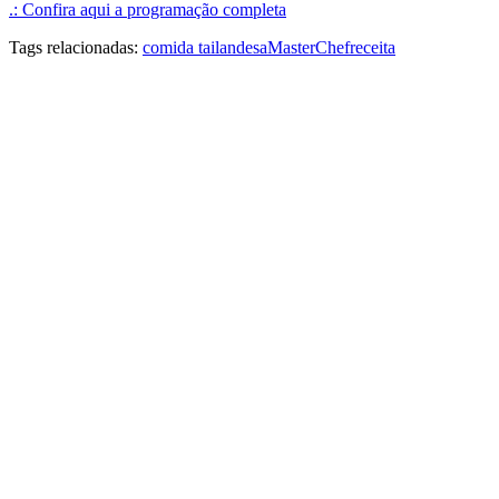
.: Confira aqui a programação completa
Tags relacionadas:
comida tailandesa
MasterChef
receita