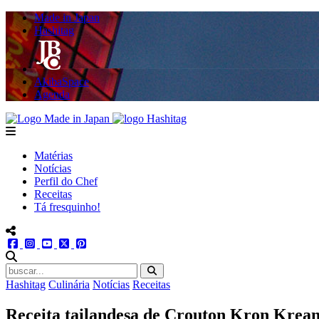
Made in Japan
Hashitag
AkibaSpace
Agenda
Powered By Made in Japan
Hashitag
menu
Matérias
Notícias
Perfil do Chef
Receitas
Tá fresquinho!
menu redes social
facebook
instagram
youtube
twitter
pinterest
abrir busca no site
Hashitag
Culinária
Notícias
Receitas
Receita tailandesa de Crouton Kron Krea