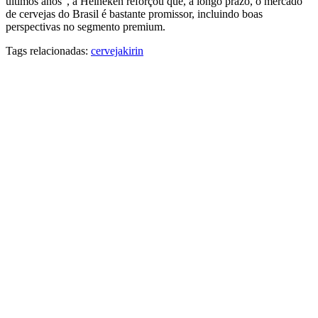
últimos anos”, a Heineken reforçou que, a longo prazo, o mercado
de cervejas do Brasil é bastante promissor, incluindo boas
perspectivas no segmento premium.
Tags relacionadas:
cerveja
kirin