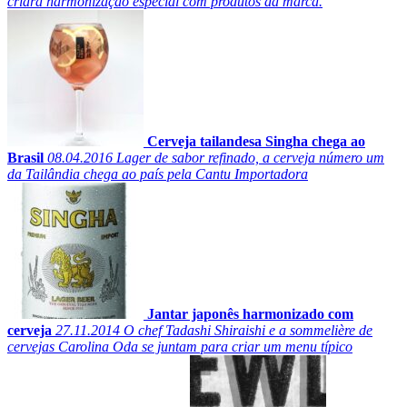
criará harmonização especial com produtos da marca.
Cerveja tailandesa Singha chega ao
Brasil
08.04.2016
Lager de sabor refinado, a cerveja número um
da Tailândia chega ao país pela Cantu Importadora
Jantar japonês harmonizado com
cerveja
27.11.2014
O chef Tadashi Shiraishi e a sommelière de
cervejas Carolina Oda se juntam para criar um menu típico