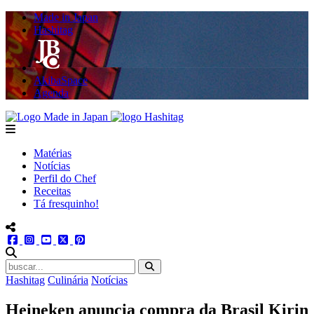
Made in Japan
Hashitag
AkibaSpace
Agenda
Powered By Made in Japan
Hashitag
menu
Matérias
Notícias
Perfil do Chef
Receitas
Tá fresquinho!
menu redes social
facebook
instagram
youtube
twitter
pinterest
abrir busca no site
Hashitag
Culinária
Notícias
Heineken anuncia compra da Brasil Kirin