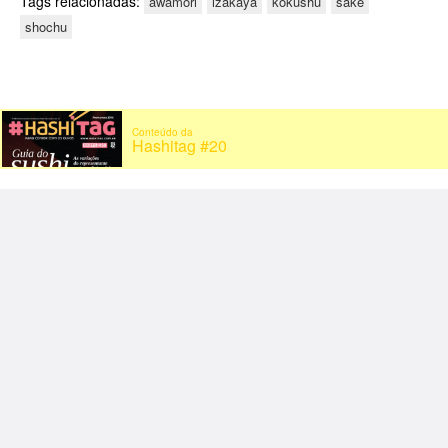
Tags relacionadas:
awamori
izakaya
kokushu
sake
shochu
Conteúdo da
Hashitag #20