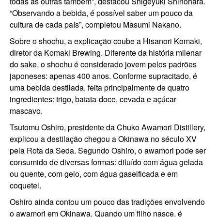
todas as outras também”, destacou Shigeyuki Shinohara.
“Observando a bebida, é possível saber um pouco da
cultura de cada país”, completou Masumi Nakano.
Sobre o shochu, a explicação coube a Hisanori Komaki,
diretor da Komaki Brewing. Diferente da história milenar
do sake, o shochu é considerado jovem pelos padrões
japoneses: apenas 400 anos. Conforme supracitado, é
uma bebida destilada, feita principalmente de quatro
ingredientes: trigo, batata-doce, cevada e açúcar
mascavo.
Tsutomu Oshiro, presidente da Chuko Awamori Distillery,
explicou a destilação chegou a Okinawa no século XV
pela Rota da Seda. Segundo Oshiro, o awamori pode ser
consumido de diversas formas: diluído com água gelada
ou quente, com gelo, com água gaseificada e em
coquetel.
Oshiro ainda contou um pouco das tradições envolvendo
o awamori em Okinawa. Quando um filho nasce, é