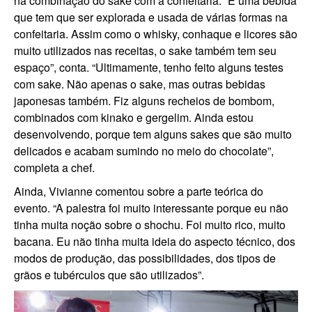
na combinação do sake com a confeitaria. “É uma bebida
que tem que ser explorada e usada de várias formas na
confeitaria. Assim como o whisky, conhaque e licores são
muito utilizados nas receitas, o sake também tem seu
espaço”, conta. “Ultimamente, tenho feito alguns testes
com sake. Não apenas o sake, mas outras bebidas
japonesas também. Fiz alguns recheios de bombom,
combinados com kinako e gergelim. Ainda estou
desenvolvendo, porque tem alguns sakes que são muito
delicados e acabam sumindo no meio do chocolate”,
completa a chef.
Ainda, Vivianne comentou sobre a parte teórica do
evento. “A palestra foi muito interessante porque eu não
tinha muita noção sobre o shochu. Foi muito rico, muito
bacana. Eu não tinha muita ideia do aspecto técnico, dos
modos de produção, das possibilidades, dos tipos de
grãos e tubérculos que são utilizados”.