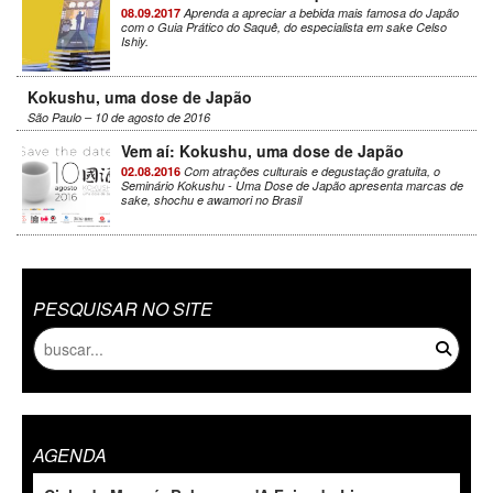
08.09.2017
Aprenda a apreciar a bebida mais famosa do Japão
com o Guia Prático do Saquê, do especialista em sake Celso
Ishiy.
Kokushu, uma dose de Japão
São Paulo – 10 de agosto de 2016
Vem aí: Kokushu, uma dose de Japão
02.08.2016
Com atrações culturais e degustação gratuita, o
Seminário Kokushu - Uma Dose de Japão apresenta marcas de
sake, shochu e awamori no Brasil
PESQUISAR NO SITE
AGENDA