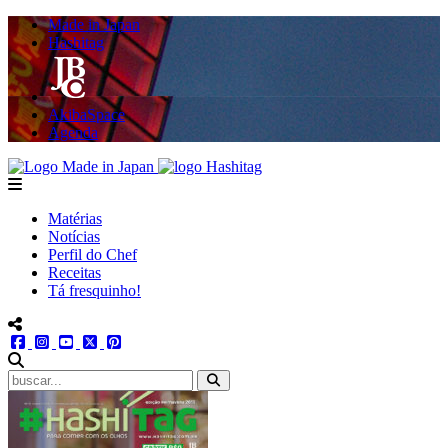
Made in Japan
Hashitag
AkibaSpace
Agenda
Powered By Made in Japan
Hashitag
menu
Matérias
Notícias
Perfil do Chef
Receitas
Tá fresquinho!
menu redes social
facebook
instagram
youtube
twitter
pinterest
abrir busca no site