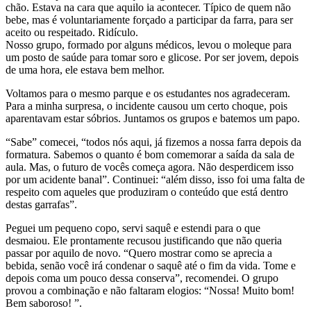
chão. Estava na cara que aquilo ia acontecer. Típico de quem não
bebe, mas é voluntariamente forçado a participar da farra, para ser
aceito ou respeitado. Ridículo.
Nosso grupo, formado por alguns médicos, levou o moleque para
um posto de saúde para tomar soro e glicose. Por ser jovem, depois
de uma hora, ele estava bem melhor.
Voltamos para o mesmo parque e os estudantes nos agradeceram.
Para a minha surpresa, o incidente causou um certo choque, pois
aparentavam estar sóbrios. Juntamos os grupos e batemos um papo.
“Sabe” comecei, “todos nós aqui, já fizemos a nossa farra depois da
formatura. Sabemos o quanto é bom comemorar a saída da sala de
aula. Mas, o futuro de vocês começa agora. Não desperdicem isso
por um acidente banal”. Continuei: “além disso, isso foi uma falta de
respeito com aqueles que produziram o conteúdo que está dentro
destas garrafas”.
Peguei um pequeno copo, servi saquê e estendi para o que
desmaiou. Ele prontamente recusou justificando que não queria
passar por aquilo de novo. “Quero mostrar como se aprecia a
bebida, senão você irá condenar o saquê até o fim da vida. Tome e
depois coma um pouco dessa conserva”, recomendei. O grupo
provou a combinação e não faltaram elogios: “Nossa! Muito bom!
Bem saboroso! ”.