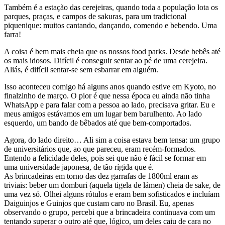
Também é a estação das cerejeiras, quando toda a população lota os
parques, praças, e campos de sakuras, para um tradicional
piquenique: muitos cantando, dançando, comendo e bebendo. Uma
farra!
A coisa é bem mais cheia que os nossos food parks. Desde bebês até
os mais idosos. Difícil é conseguir sentar ao pé de uma cerejeira.
Aliás, é difícil sentar-se sem esbarrar em alguém.
Isso aconteceu comigo há alguns anos quando estive em Kyoto, no
finalzinho de março. O pior é que nessa época eu ainda não tinha
WhatsApp e para falar com a pessoa ao lado, precisava gritar. Eu e
meus amigos estávamos em um lugar bem barulhento. Ao lado
esquerdo, um bando de bêbados até que bem-comportados.
Agora, do lado direito… Ali sim a coisa estava bem tensa: um grupo
de universitários que, ao que pareceu, eram recém-formados.
Entendo a felicidade deles, pois sei que não é fácil se formar em
uma universidade japonesa, de tão rígida que é.
As brincadeiras em torno das dez garrafas de 1800ml eram as
triviais: beber um domburi (aquela tigela de lámen) cheia de sake, de
uma vez só. Olhei alguns rótulos e eram bem sofisticados e incluíam
Daiguinjos e Guinjos que custam caro no Brasil. Eu, apenas
observando o grupo, percebi que a brincadeira continuava com um
tentando superar o outro até que, lógico, um deles caiu de cara no