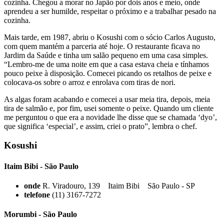
cozinha. Chegou a morar no Japão por dois anos e meio, onde
aprendeu a ser humilde, respeitar o próximo e a trabalhar pesado na
cozinha.
Mais tarde, em 1987, abriu o Kosushi com o sócio Carlos Augusto,
com quem mantém a parceria até hoje. O restaurante ficava no
Jardim da Saúde e tinha um salão pequeno em uma casa simples.
“Lembro-me de uma noite em que a casa estava cheia e tínhamos
pouco peixe à disposição. Comecei picando os retalhos de peixe e
colocava-os sobre o arroz e enrolava com tiras de nori.
As algas foram acabando e comecei a usar meia tira, depois, meia
tira de salmão e, por fim, usei somente o peixe. Quando um cliente
me perguntou o que era a novidade lhe disse que se chamada ‘dyo’,
que significa ‘especial’, e assim, criei o prato”, lembra o chef.
Kosushi
Itaim Bibi - São Paulo
onde
R. Viradouro, 139 Itaim Bibi São Paulo - SP
telefone
(11) 3167-7272
Morumbi - São Paulo