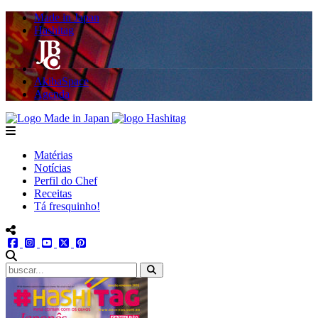
Made in Japan
Hashitag
AkibaSpace
Agenda
Powered By Made in Japan
Hashitag
menu
Matérias
Notícias
Perfil do Chef
Receitas
Tá fresquinho!
menu redes social
facebook
instagram
youtube
twitter
pinterest
abrir busca no site