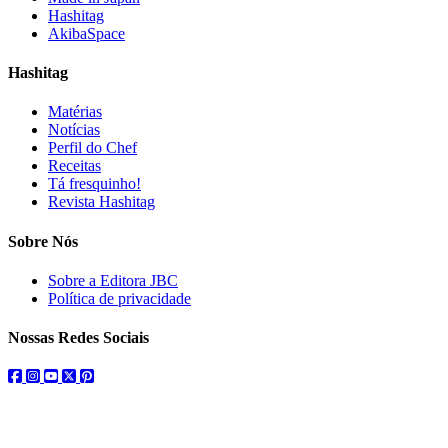
Hashitag
AkibaSpace
Hashitag
Matérias
Notícias
Perfil do Chef
Receitas
Tá fresquinho!
Revista Hashitag
Sobre Nós
Sobre a Editora JBC
Política de privacidade
Nossas Redes Sociais
facebook
instagram
youtube
twitter
pinterest