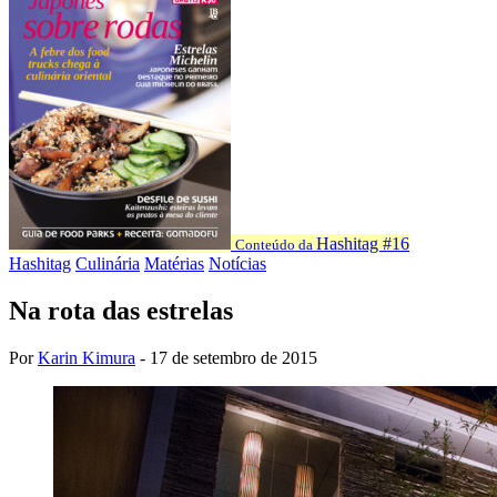
Hashitag #16
Conteúdo da
Hashitag
Culinária
Matérias
Notícias
Na rota das estrelas
Por
Karin Kimura
-
17 de setembro de 2015