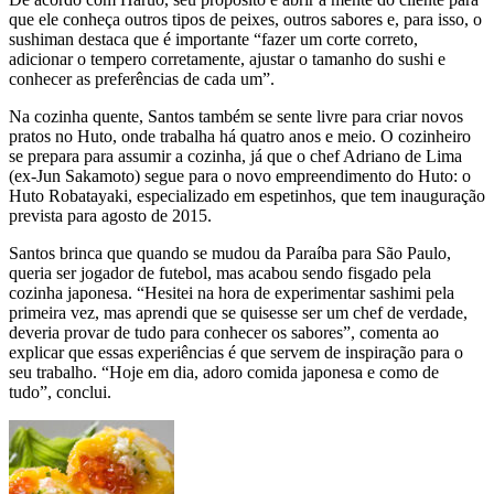
que ele conheça outros tipos de peixes, outros sabores e, para isso, o
sushiman destaca que é importante “fazer um corte correto,
adicionar o tempero corretamente, ajustar o tamanho do sushi e
conhecer as preferências de cada um”.
Na cozinha quente, Santos também se sente livre para criar novos
pratos no Huto, onde trabalha há quatro anos e meio. O cozinheiro
se prepara para assumir a cozinha, já que o chef Adriano de Lima
(ex-Jun Sakamoto) segue para o novo empreendimento do Huto: o
Huto Robatayaki, especializado em espetinhos, que tem inauguração
prevista para agosto de 2015.
Santos brinca que quando se mudou da Paraíba para São Paulo,
queria ser jogador de futebol, mas acabou sendo fisgado pela
cozinha japonesa. “Hesitei na hora de experimentar sashimi pela
primeira vez, mas aprendi que se quisesse ser um chef de verdade,
deveria provar de tudo para conhecer os sabores”, comenta ao
explicar que essas experiências é que servem de inspiração para o
seu trabalho. “Hoje em dia, adoro comida japonesa e como de
tudo”, conclui.