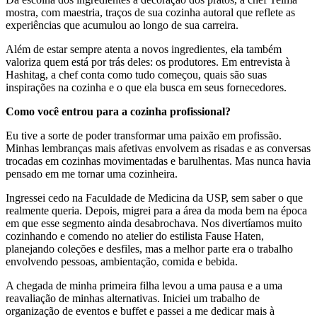
mostra, com maestria, traços de sua cozinha autoral que reflete as
experiências que acumulou ao longo de sua carreira.
Além de estar sempre atenta a novos ingredientes, ela também
valoriza quem está por trás deles: os produtores. Em entrevista à
Hashitag, a chef conta como tudo começou, quais são suas
inspirações na cozinha e o que ela busca em seus fornecedores.
Como você entrou para a cozinha profissional?
Eu tive a sorte de poder transformar uma paixão em profissão.
Minhas lembranças mais afetivas envolvem as risadas e as conversas
trocadas em cozinhas movimentadas e barulhentas. Mas nunca havia
pensado em me tornar uma cozinheira.
Ingressei cedo na Faculdade de Medicina da USP, sem saber o que
realmente queria. Depois, migrei para a área da moda bem na época
em que esse segmento ainda desabrochava. Nos divertíamos muito
cozinhando e comendo no atelier do estilista Fause Haten,
planejando coleções e desfiles, mas a melhor parte era o trabalho
envolvendo pessoas, ambientação, comida e bebida.
A chegada de minha primeira filha levou a uma pausa e a uma
reavaliação de minhas alternativas. Iniciei um trabalho de
organização de eventos e buffet e passei a me dedicar mais à