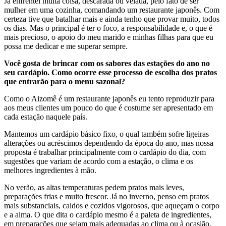
Já enfrentei muita coisa, descarada ou velada, pelo fato de ser
mulher em uma cozinha, comandando um restaurante japonês. Com
certeza tive que batalhar mais e ainda tenho que provar muito, todos
os dias. Mas o principal é ter o foco, a responsabilidade e, o que é
mais precioso, o apoio do meu marido e minhas filhas para que eu
possa me dedicar e me superar sempre.
Você gosta de brincar com os sabores das estações do ano no
seu cardápio. Como ocorre esse processo de escolha dos pratos
que entrarão para o menu sazonal?
Como o Aizomê é um restaurante japonês eu tento reproduzir para
aos meus clientes um pouco do que é costume ser apresentado em
cada estação naquele país.
Mantemos um cardápio básico fixo, o qual também sofre ligeiras
alterações ou acréscimos dependendo da época do ano, mas nossa
proposta é trabalhar principalmente com o cardápio do dia, com
sugestões que variam de acordo com a estação, o clima e os
melhores ingredientes à mão.
No verão, as altas temperaturas pedem pratos mais leves,
preparações frias e muito frescor. Já no inverno, penso em pratos
mais substanciais, caldos e cozidos vigorosos, que aqueçam o corpo
e a alma. O que dita o cardápio mesmo é a paleta de ingredientes,
em preparações que sejam mais adequadas ao clima ou à ocasião.