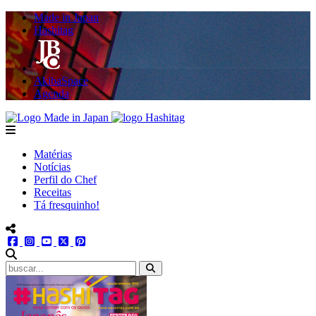
Made in Japan
Hashitag
AkibaSpace
Agenda
Powered By Made in Japan
Hashitag
menu
Matérias
Notícias
Perfil do Chef
Receitas
Tá fresquinho!
menu redes social
facebook
instagram
youtube
twitter
pinterest
abrir busca no site