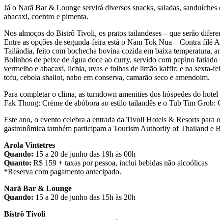
Já o Narã Bar & Lounge servirá diversos snacks, saladas, sanduíche
abacaxi, coentro e pimenta.
Nos almoços do Bistrô Tivoli, os pratos tailandeses – que serão difer
Entre as opções de segunda-feira está o Nam Tok Nua – Contra filé A
Tailândia, feito com bochecha bovina cozida em baixa temperatura, 
Bolinhos de peixe de água doce ao curry, servido com pepino fatiado
vermelho e abacaxi, lichia, uvas e folhas de limão kaffir; e na sexta-
tofu, cebola shallot, nabo em conserva, camarão seco e amendoim.
Para completar o clima, as turndown amenities dos hóspedes do hote
Fak Thong: Crème de abóbora ao estilo tailandês e o Tub Tim Grob: C
Este ano, o evento celebra a entrada da Tivoli Hotels & Resorts p
gastronômica também participam a Tourism Authority of Thailand e B
Arola Vintetres
Quando:
15 a 20 de junho das 19h às 00h
Quanto:
R$ 159 + taxas por pessoa, inclui bebidas não alcoólicas
*Reserva com pagamento antecipado.
Narã Bar & Lounge
Quando:
15 a 20 de junho das 15h às 20h
Bistrô Tivoli