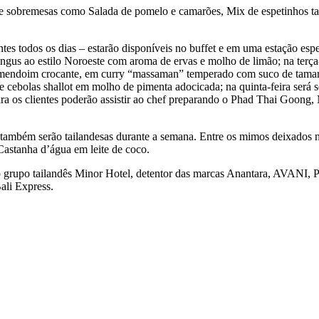
s e sobremesas como Salada de pomelo e camarões, Mix de espetinhos ta
entes todos os dias – estarão disponíveis no buffet e em uma estação es
ngus ao estilo Noroeste com aroma de ervas e molho de limão; na terça
amendoim crocante, em curry “massaman” temperado com suco de tamari
 e cebolas shallot em molho de pimenta adocicada; na quinta-feira ser
feira os clientes poderão assistir ao chef preparando o Phad Thai Goong
l também serão tailandesas durante a semana. Entre os mimos deixado
astanha d’água em leite de coco.
ara o grupo tailandês Minor Hotel, detentor das marcas Anantara, AV
ali Express.