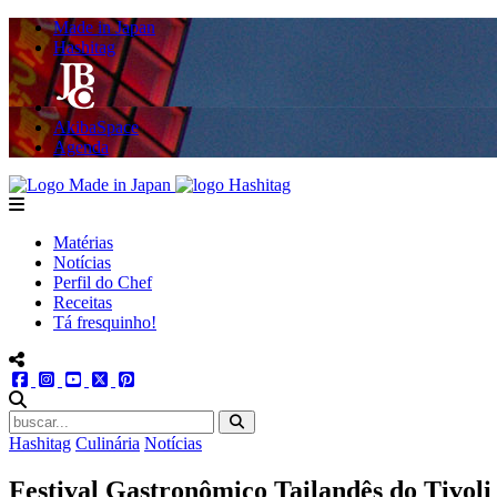
Made in Japan
Hashitag
AkibaSpace
Agenda
Powered By Made in Japan
Hashitag
menu
Matérias
Notícias
Perfil do Chef
Receitas
Tá fresquinho!
menu redes social
facebook
instagram
youtube
twitter
pinterest
abrir busca no site
Hashitag
Culinária
Notícias
Festival Gastronômico Tailandês do Tivoli