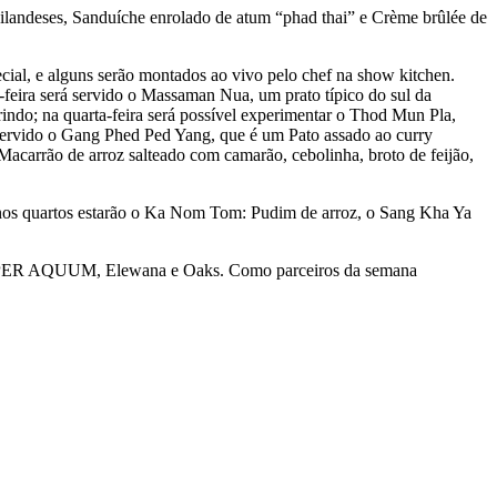
ilandeses, Sanduíche enrolado de atum “phad thai” e Crème brûlée de
pecial, e alguns serão montados ao vivo pelo chef na show kitchen.
-feira será servido o Massaman Nua, um prato típico do sul da
ndo; na quarta-feira será possível experimentar o Thod Mun Pla,
á servido o Gang Phed Ped Yang, que é um Pato assado ao curry
, Macarrão de arroz salteado com camarão, cebolinha, broto de feijão,
s nos quartos estarão o Ka Nom Tom: Pudim de arroz, o Sang Kha Ya
ANI, PER AQUUM, Elewana e Oaks. Como parceiros da semana