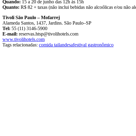
Quando:
15 a 20 de junho das 12h às 15h
Quanto:
R$ 82 + taxas (não inclui bebidas não alcoólicas e/ou não al
Tivoli São Paulo – Mofarrej
Alameda Santos, 1437, Jardins. São Paulo–SP
Tel:
55 (11) 3146-5900
E-mail:
reservas.htsp@tivolihotels.com
www.tivolihotels.com
Tags relacionadas:
comida tailandesa
festival gastronômico