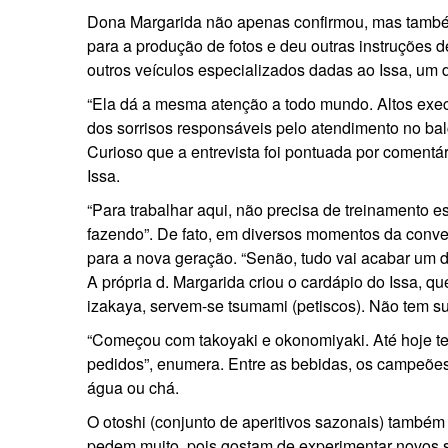
Dona Margarida não apenas confirmou, mas também
para a produção de fotos e deu outras instruções
outros veículos especializados dadas ao Issa, um d
“Ela dá a mesma atenção a todo mundo. Altos execu
dos sorrisos responsáveis pelo atendimento no bal
Curioso que a entrevista foi pontuada por coment
Issa.
“Para trabalhar aqui, não precisa de treinamento e
fazendo”. De fato, em diversos momentos da conver
para a nova geração. “Senão, tudo vai acabar um d
A própria d. Margarida criou o cardápio do Issa, 
izakaya, servem-se tsumami (petiscos). Não tem su
“Começou com takoyaki e okonomiyaki. Até hoje t
pedidos”, enumera. Entre as bebidas, os campeõe
água ou chá.
O otoshi (conjunto de aperitivos sazonais) também
pedem muito, pois gostam de experimentar novos 