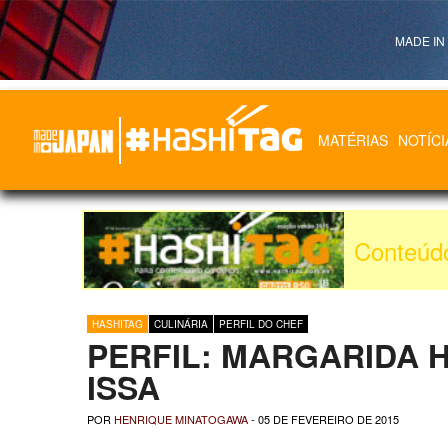
MADE IN
MATÉRIAS
NOTÍCI
Hashitag
Powered By Made in Japan
Conteúd
HASHITAG
CULINÁRIA
PERFIL DO CHEF
PERFIL: MARGARIDA 
ISSA
POR
HENRIQUE MINATOGAWA
-
05 DE FEVEREIRO DE 2015