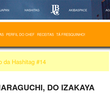
 JAPAN
HASHITAG
AKIBASPACE
AG
AS
PERFIL DO CHEF
RECEITAS
TÁ FRESQUINHO!
o da
Hashitag #14
HARAGUCHI, DO IZAKAYA