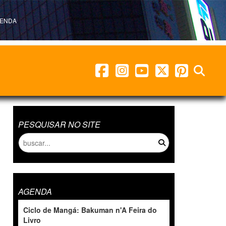
ENDA
facebook
instagram
youtube
twitter
pinterest
abrir b
PESQUISAR NO SITE
AGENDA
Ciclo de Mangá: Bakuman n'A Feira do
Livro