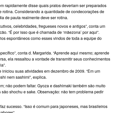
 rapidamente disse quais pratos deveriam ser preparados
 de rotina. Considerando a quantidade de condecorações de
ia de pauta realmente deve ser rotina.
tivos, celebridades, fregueses novos e antigos”, conta um
cão. “É por isso que é chamada de ‘mãezona’ por aqui”.
ários espontâneos como esses vindos de toda a equipe do
specífico”, conta d. Margarida. “Aprende aqui mesmo; aprende
sa, ela ressaltou a vontade de transmitir seus conhecimentos
ia”.
que iniciou suas atividades em dezembro de 2009. “Em um
shi nem sashimi”, explica.
em; não podem faltar. Gyoza e dashimaki também são muito
s são shochu e sake. Observação: não tem problema pedir
 faz sucesso. “Isso é comum para japoneses, mas brasileiros
sabores”.