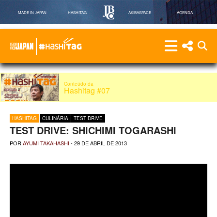
MADE IN JAPAN
HASHITAG
AKIBASPACE
AGENDA
menu
menu red
abri
Hashitag
Powered By Made in Japan
Conteúdo da
Hashitag #07
HASHITAG
CULINÁRIA
TEST DRIVE
TEST DRIVE: SHICHIMI TOGARASHI
POR
AYUMI TAKAHASHI
-
29 DE ABRIL DE 2013