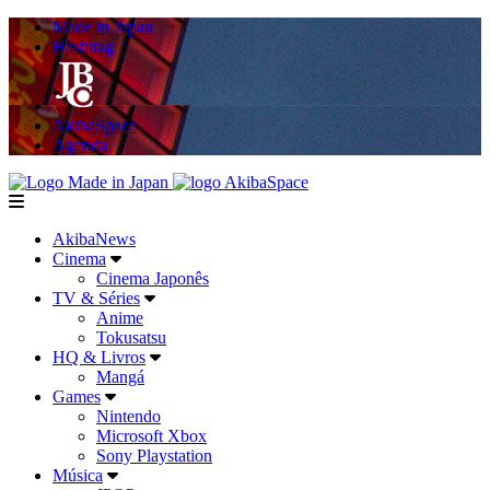
Made in Japan
Hashitag
AkibaSpace
Agenda
Powered By Made in Japan
AkibaSpace
menu
AkibaNews
Cinema
Cinema Japonês
TV & Séries
Anime
Tokusatsu
HQ & Livros
Mangá
Games
Nintendo
Microsoft Xbox
Sony Playstation
Música