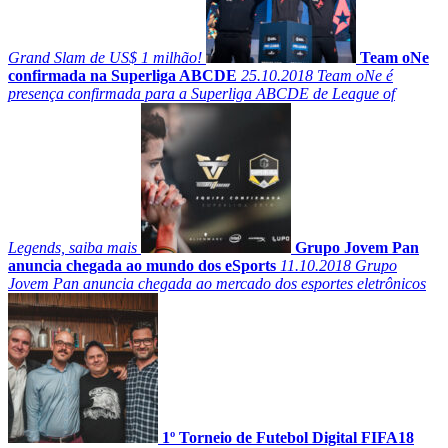
Grand Slam de US$ 1 milhão!
Team oNe
confirmada na Superliga ABCDE
25.10.2018
Team oNe é
presença confirmada para a Superliga ABCDE de League of
Legends, saiba mais
Grupo Jovem Pan
anuncia chegada ao mundo dos eSports
11.10.2018
Grupo
Jovem Pan anuncia chegada ao mercado dos esportes eletrônicos
1º Torneio de Futebol Digital FIFA18