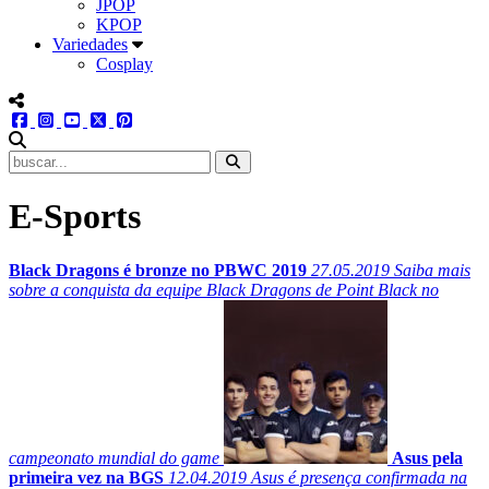
JPOP
KPOP
Variedades
Cosplay
menu redes social
facebook
instagram
youtube
twitter
pinterest
abrir busca no site
E-Sports
Black Dragons é bronze no PBWC 2019
27.05.2019
Saiba mais
sobre a conquista da equipe Black Dragons de Point Black no
campeonato mundial do game
Asus pela
primeira vez na BGS
12.04.2019
Asus é presença confirmada na