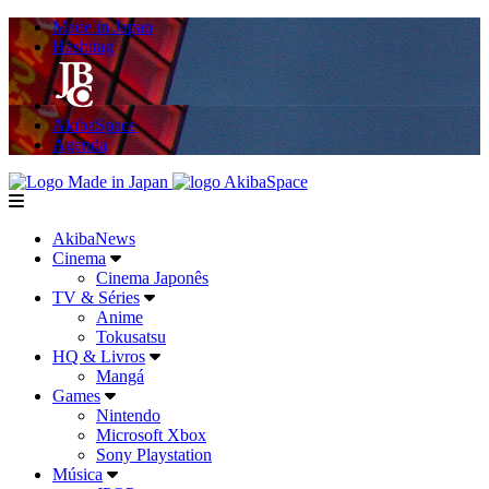
Made in Japan
Hashitag
AkibaSpace
Agenda
Powered By Made in Japan
AkibaSpace
menu
AkibaNews
Cinema
Cinema Japonês
TV & Séries
Anime
Tokusatsu
HQ & Livros
Mangá
Games
Nintendo
Microsoft Xbox
Sony Playstation
Música