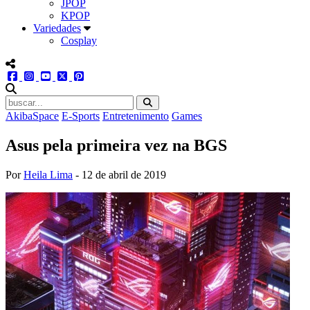
JPOP
KPOP
Variedades
Cosplay
menu redes social
facebook
instagram
youtube
twitter
pinterest
abrir busca no site
AkibaSpace
E-Sports
Entretenimento
Games
Asus pela primeira vez na BGS
Por
Heila Lima
-
12 de abril de 2019