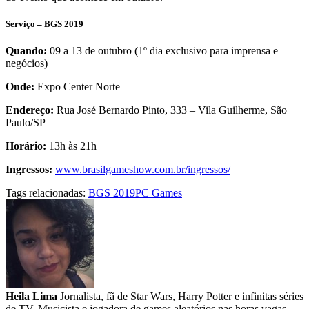
Serviço – BGS 2019
Quando:
09 a 13 de outubro (1º dia exclusivo para imprensa e
negócios)
Onde:
Expo Center Norte
Endereço:
Rua José Bernardo Pinto, 333 – Vila Guilherme, São
Paulo/SP
Horário:
13h às 21h
Ingressos:
www.brasilgameshow.com.br/ingressos/
Tags relacionadas:
BGS 2019
PC Games
Heila Lima
Jornalista, fã de Star Wars, Harry Potter e infinitas séries
de TV. Musicista e jogadora de games aleatórios nas horas vagas.