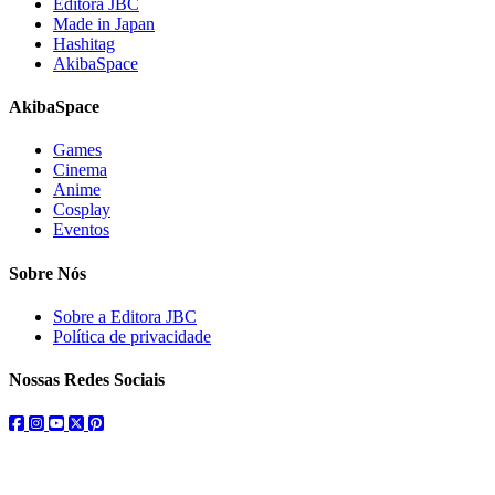
Editora JBC
Made in Japan
Hashitag
AkibaSpace
AkibaSpace
Games
Cinema
Anime
Cosplay
Eventos
Sobre Nós
Sobre a Editora JBC
Política de privacidade
Nossas Redes Sociais
facebook
instagram
youtube
twitter
pinterest