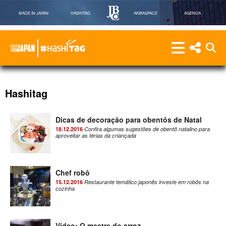
MADE IN JAPAN
HASHITAG
AKIBASPACE
AGENDA
menu
menu red
abri
Hashitag
Powered By Made in Japan
Hashitag
Dicas de decoração para obentôs de Natal
18.12.2016
Confira algumas sugestões de obentô natalino para
aproveitar as férias da criançada
Chef robô
15.12.2016
Restaurante temático japonês investe em robôs na
cozinha
Vídeo: O mestre do arroz