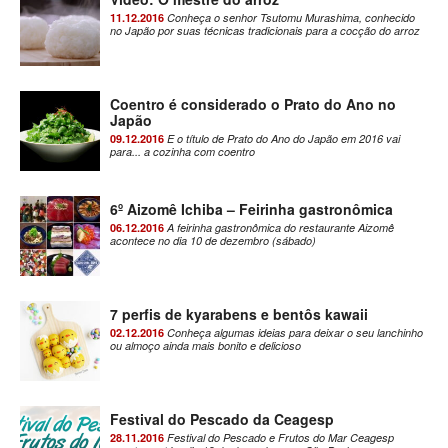
11.12.2016
Conheça o senhor Tsutomu Murashima, conhecido
no Japão por suas técnicas tradicionais para a cocção do arroz
Coentro é considerado o Prato do Ano no
Japão
09.12.2016
E o título de Prato do Ano do Japão em 2016 vai
para... a cozinha com coentro
6º Aizomê Ichiba – Feirinha gastronômica
06.12.2016
A feirinha gastronômica do restaurante Aizomê
acontece no dia 10 de dezembro (sábado)
7 perfis de kyarabens e bentôs kawaii
02.12.2016
Conheça algumas ideias para deixar o seu lanchinho
ou almoço ainda mais bonito e delicioso
Festival do Pescado da Ceagesp
28.11.2016
Festival do Pescado e Frutos do Mar Ceagesp