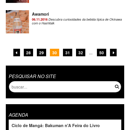
Awamori
06.11.2016
Descubra curiosidades da bebida típica de Okinawa
com o Hashitalk
28
29
30
31
32
...
50
PESQUISAR NO SITE
AGENDA
Ciclo de Mangá: Bakuman n'A Feira do Livro