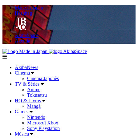
Made in Japan
Hashitag
AkibaSpace
Agenda
Powered By Made in Japan
AkibaSpace
menu
AkibaNews
Cinema
Cinema Japonês
TV & Séries
Anime
Tokusatsu
HQ & Livros
Mangá
Games
Nintendo
Microsoft Xbox
Sony Playstation
Música