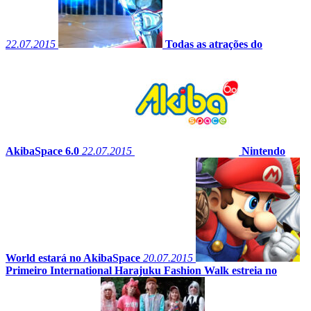
22.07.2015
Todas as atrações do
AkibaSpace 6.0
22.07.2015
Nintendo
World estará no AkibaSpace
20.07.2015
Primeiro International Harajuku Fashion Walk estreia no