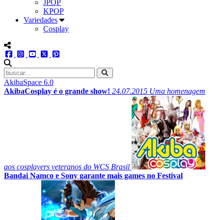
JPOP
KPOP
Variedades
Cosplay
menu redes social
facebook
instagram
youtube
twitter
pinterest
abrir busca no site
AkibaSpace 6.0
AkibaCosplay é o grande show!
24.07.2015
Uma homenagem
aos cosplayers veteranos do WCS Brasil
Bandai Namco e Sony garante mais games no Festival