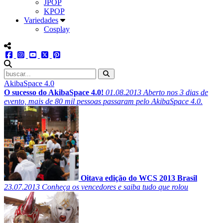
JPOP
KPOP
Variedades
Cosplay
menu redes social
facebook
instagram
youtube
twitter
pinterest
abrir busca no site
AkibaSpace 4.0
O sucesso do AkibaSpace 4.0!
01.08.2013
Aberto nos 3 dias de
evento, mais de 80 mil pessoas passaram pelo AkibaSpace 4.0.
Oitava edição do WCS 2013 Brasil
23.07.2013
Conheça os vencedores e saiba tudo que rolou