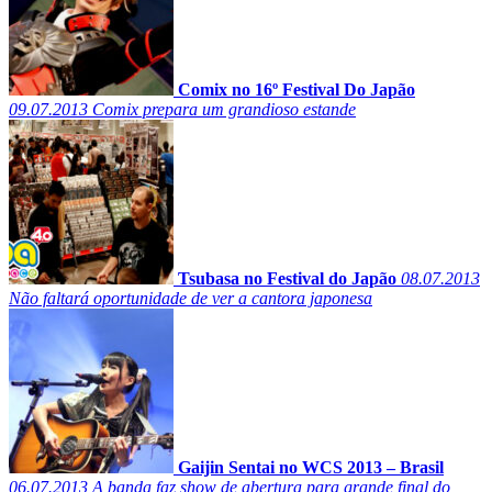
Comix no 16º Festival Do Japão
09.07.2013
Comix prepara um grandioso estande
Tsubasa no Festival do Japão
08.07.2013
Não faltará oportunidade de ver a cantora japonesa
Gaijin Sentai no WCS 2013 – Brasil
06.07.2013
A banda faz show de abertura para grande final do