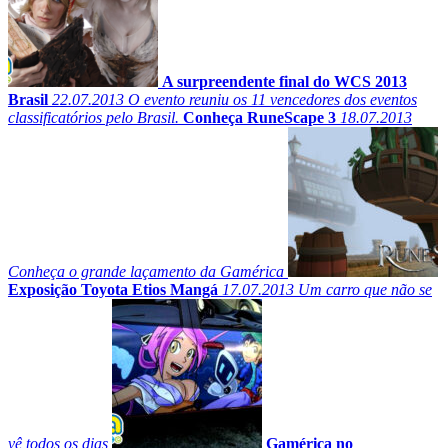
A surpreendente final do WCS 2013
Brasil
22.07.2013
O evento reuniu os 11 vencedores dos eventos
classificatórios pelo Brasil.
Conheça RuneScape 3
18.07.2013
Conheça o grande laçamento da Gamérica
Exposição Toyota Etios Mangá
17.07.2013
Um carro que não se
vê todos os dias
Gamérica no