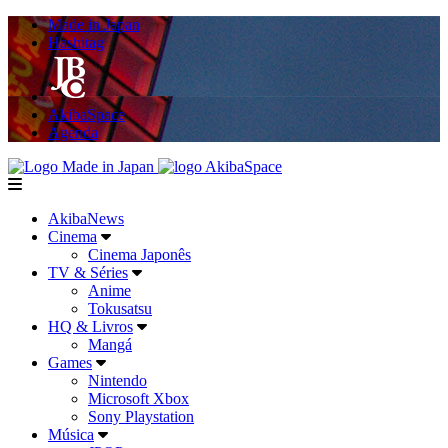
Made in Japan
Hashitag
AkibaSpace
Agenda
Powered By Made in Japan
AkibaSpace
menu
AkibaNews
Cinema
Cinema Japonês
TV & Séries
Anime
Tokusatsu
HQ & Livros
Mangá
Games
Nintendo
Microsoft Xbox
Sony Playstation
Música