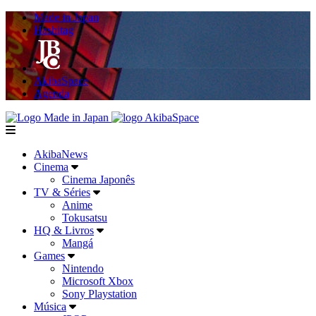
Made in Japan
Hashitag
AkibaSpace
Agenda
Powered By Made in Japan
AkibaSpace
menu
AkibaNews
Cinema
Cinema Japonês
TV & Séries
Anime
Tokusatsu
HQ & Livros
Mangá
Games
Nintendo
Microsoft Xbox
Sony Playstation
Música