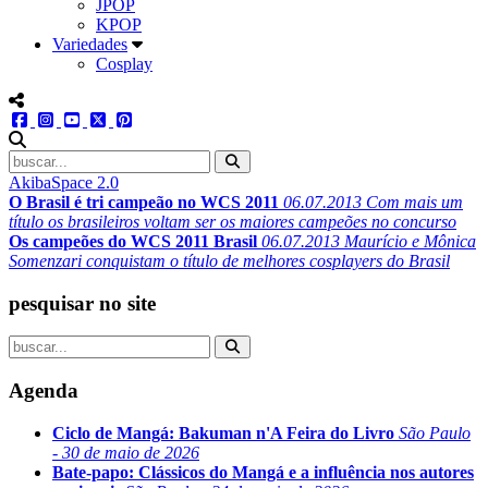
JPOP
KPOP
Variedades
Cosplay
menu redes social
facebook
instagram
youtube
twitter
pinterest
abrir busca no site
AkibaSpace 2.0
O Brasil é tri campeão no WCS 2011
06.07.2013
Com mais um
título os brasileiros voltam ser os maiores campeões no concurso
Os campeões do WCS 2011 Brasil
06.07.2013
Maurício e Mônica
Somenzari conquistam o título de melhores cosplayers do Brasil
pesquisar no site
Agenda
Ciclo de Mangá: Bakuman n'A Feira do Livro
São Paulo
- 30 de maio de 2026
Bate-papo: Clássicos do Mangá e a influência nos autores