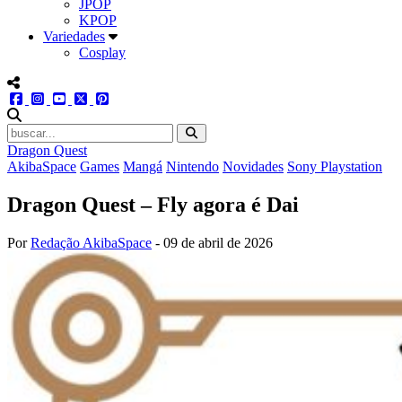
JPOP
KPOP
Variedades
Cosplay
menu redes social
facebook
instagram
youtube
twitter
pinterest
abrir busca no site
Dragon Quest
AkibaSpace
Games
Mangá
Nintendo
Novidades
Sony Playstation
Dragon Quest – Fly agora é Dai
Por
Redação AkibaSpace
-
09 de abril de 2026