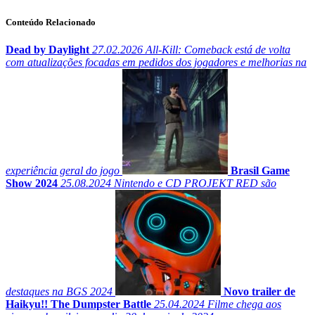
Conteúdo Relacionado
Dead by Daylight
27.02.2026
All-Kill: Comeback está de volta
com atualizações focadas em pedidos dos jogadores e melhorias na
experiência geral do jogo
Brasil Game
Show 2024
25.08.2024
Nintendo e CD PROJEKT RED são
destaques na BGS 2024
Novo trailer de
Haikyu!! The Dumpster Battle
25.04.2024
Filme chega aos