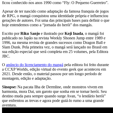
ficou conhecido nos anos 1990 como “Fly: O Pequeno Guerreiro”.
Apesar de ter nascido como adaptação da famosa franquia de jogos
de RPG, o mangá conquistou uma identidade própria e influenciou
gerações de autores. Foi uma das principais bases para definir o que
hoje entendemos como a “jornada do herói” dos mangás.
Escrito por
Riku Sanjo
e ilustrado por
Koji Inada
, o mangá foi
publicado no Japão na revista Weekly Shonen Jump entre 1989 e
1996, na mesma revista de grandes sucessos como Dragon Ball e
Slam Dunk. Pela primeira vez, o mangá será lançado no Brasil em
sua edição especial que será completa em 25 volumes, pela Editora
JBC.
O
anúncio do licenciamento do mangá
pela editora foi feito durante
a CCXP Worlds, edição virtual do evento geek que aconteceu em
2021. Desde então, o material passou por um longo período de
montagem, edição e adaptação.
Sinopse:
Na pacata Ilha de Dermline, onde monstros vivem em
harmonia, mora Dai, um garoto que sonha em se tornar herói. Seu
destino muda para sempre quando surge Avan, “o lendário herói”
que enfrentou as trevas e agora pode guiá-lo rumo a uma grande
aventura.