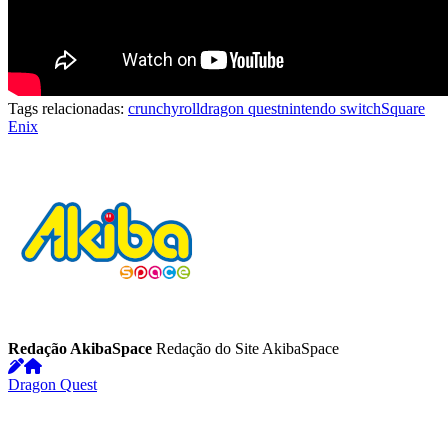
Tags relacionadas:
crunchyroll
dragon quest
nintendo switch
Square
Enix
Redação AkibaSpace
Redação do Site AkibaSpace
Dragon Quest