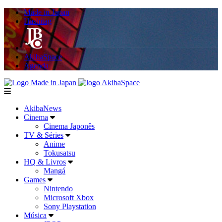
Made in Japan
Hashitag
AkibaSpace
Agenda
Powered By Made in Japan
AkibaSpace
menu
AkibaNews
Cinema
Cinema Japonês
TV & Séries
Anime
Tokusatsu
HQ & Livros
Mangá
Games
Nintendo
Microsoft Xbox
Sony Playstation
Música