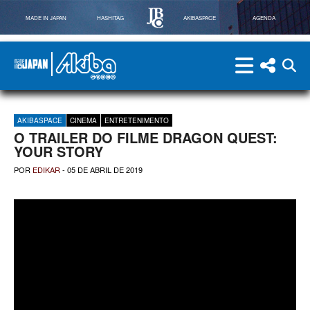
MADE IN JAPAN
HASHITAG
AKIBASPACE
AGENDA
menu
menu red
abri
Powered By Made in Japan
AkibaSpace
AKIBASPACE
CINEMA
ENTRETENIMENTO
O TRAILER DO FILME DRAGON QUEST:
YOUR STORY
POR
EDIKAR
-
05 DE ABRIL DE 2019