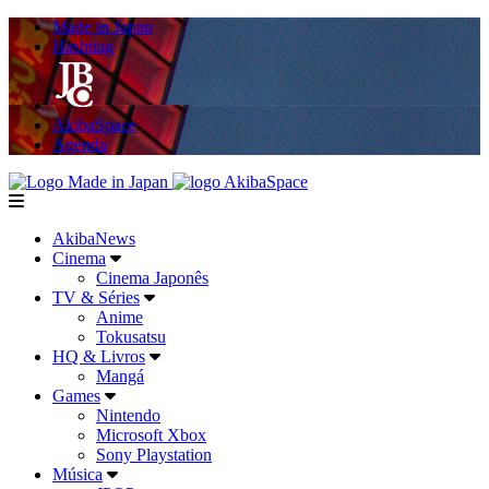
Made in Japan
Hashitag
AkibaSpace
Agenda
Powered By Made in Japan
AkibaSpace
menu
AkibaNews
Cinema
Cinema Japonês
TV & Séries
Anime
Tokusatsu
HQ & Livros
Mangá
Games
Nintendo
Microsoft Xbox
Sony Playstation
Música