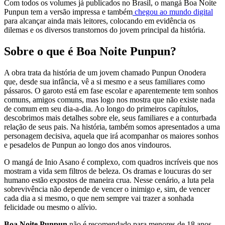
Com todos os volumes já publicados no Brasil, o mangá Boa Noite
Punpun tem a versão impressa e também
chegou ao mundo digital
para alcançar ainda mais leitores, colocando em evidência os
dilemas e os diversos transtornos do jovem principal da história.
Sobre o que é Boa Noite Punpun?
A obra trata da história de um jovem chamado Punpun Onodera
que, desde sua infância, vê a si mesmo e a seus familiares como
pássaros. O garoto está em fase escolar e aparentemente tem sonhos
comuns, amigos comuns, mas logo nos mostra que não existe nada
de comum em seu dia-a-dia. Ao longo do primeiros capítulos,
descobrimos mais detalhes sobre ele, seus familiares e a conturbada
relação de seus pais. Na história, também somos apresentados a uma
personagem decisiva, aquela que irá acompanhar os maiores sonhos
e pesadelos de Punpun ao longo dos anos vindouros.
O mangá de Inio Asano é complexo, com quadros incríveis que nos
mostram a vida sem filtros de beleza. Os dramas e loucuras do ser
humano estão expostos de maneira crua. Nesse cenário, a luta pela
sobrevivência não depende de vencer o inimigo e, sim, de vencer
cada dia a si mesmo, o que nem sempre vai trazer a sonhada
felicidade ou mesmo o alívio.
Boa Noite Punpun
não é recomendado para menores de 18 anos