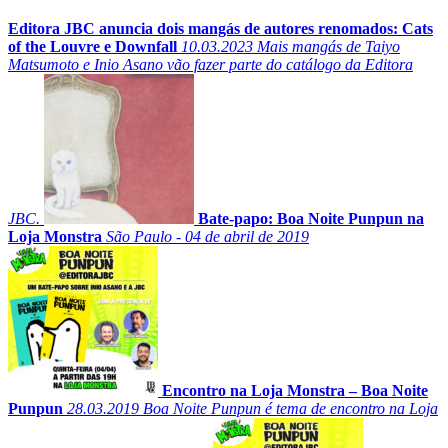
Editora JBC anuncia dois mangás de autores renomados: Cats
of the Louvre e Downfall
10.03.2023
Mais mangás de Taiyo
Matsumoto e Inio Asano vão fazer parte do catálogo da Editora
JBC.
Bate-papo: Boa Noite Punpun na
Loja Monstra
São Paulo - 04 de abril de 2019
Encontro na Loja Monstra – Boa Noite
Punpun
28.03.2019
Boa Noite Punpun é tema de encontro na Loja