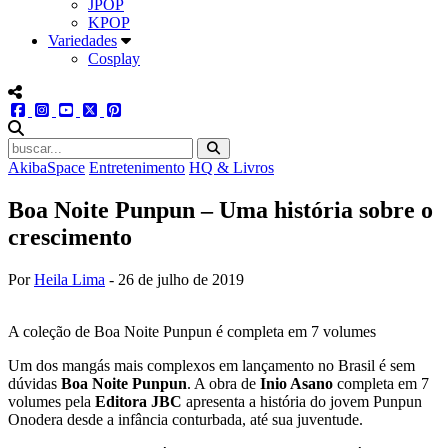
JPOP
KPOP
Variedades
Cosplay
menu redes social
facebook
instagram
youtube
twitter
pinterest
abrir busca no site
AkibaSpace
Entretenimento
HQ & Livros
Boa Noite Punpun – Uma história sobre o
crescimento
Por
Heila Lima
-
26 de julho de 2019
A coleção de Boa Noite Punpun é completa em 7 volumes
Um dos mangás mais complexos em lançamento no Brasil é sem
dúvidas
Boa Noite Punpun
. A obra de
Inio Asano
completa em 7
volumes pela
Editora JBC
apresenta a história do jovem Punpun
Onodera desde a infância conturbada, até sua juventude.