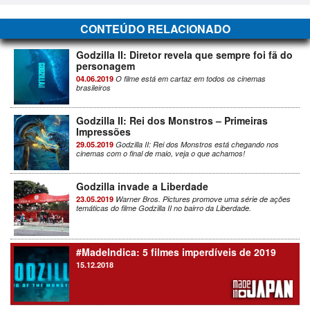
CONTEÚDO RELACIONADO
Godzilla II: Diretor revela que sempre foi fã do
personagem
04.06.2019
O filme está em cartaz em todos os cinemas
brasileiros
Godzilla II: Rei dos Monstros – Primeiras
Impressões
29.05.2019
Godzilla II: Rei dos Monstros está chegando nos
cinemas com o final de maio, veja o que achamos!
Godzilla invade a Liberdade
23.05.2019
Warner Bros. Pictures promove uma série de ações
temáticas do filme Godzilla II no bairro da Liberdade.
#MadeIndica: 5 filmes imperdíveis de 2019
15.12.2018