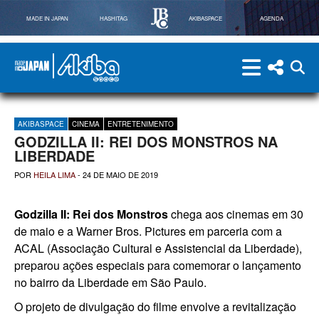
MADE IN JAPAN
HASHITAG
AKIBASPACE
AGENDA
menu
menu red
abri
Powered By Made in Japan
AkibaSpace
AKIBASPACE
CINEMA
ENTRETENIMENTO
GODZILLA II: REI DOS MONSTROS NA
LIBERDADE
POR
HEILA LIMA
-
24 DE MAIO DE 2019
Godzilla II: Rei dos Monstros
chega aos cinemas em 30
de maio e a Warner Bros. Pictures em parceria com a
ACAL (Associação Cultural e Assistencial da Liberdade),
preparou ações especiais para comemorar o lançamento
no bairro da Liberdade em São Paulo.
O projeto de divulgação do filme envolve a revitalização