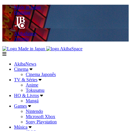
Made in Japan
Hashitag
AkibaSpace
Agenda
Powered By Made in Japan
AkibaSpace
menu
AkibaNews
Cinema
Cinema Japonês
TV & Séries
Anime
Tokusatsu
HQ & Livros
Mangá
Games
Nintendo
Microsoft Xbox
Sony Playstation
Música