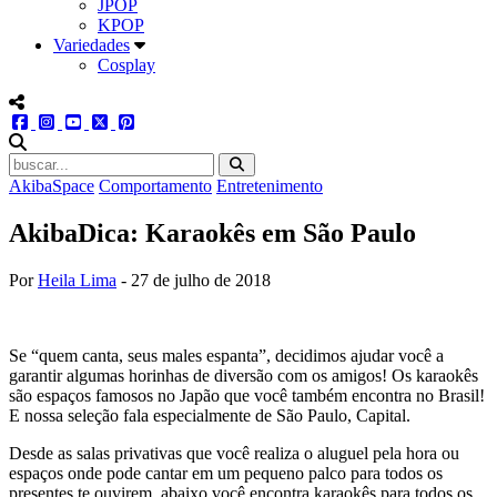
JPOP
KPOP
Variedades
Cosplay
menu redes social
facebook
instagram
youtube
twitter
pinterest
abrir busca no site
AkibaSpace
Comportamento
Entretenimento
AkibaDica: Karaokês em São Paulo
Por
Heila Lima
-
27 de julho de 2018
Se “quem canta, seus males espanta”, decidimos ajudar você a
garantir algumas horinhas de diversão com os amigos! Os karaokês
são espaços famosos no Japão que você também encontra no Brasil!
E nossa seleção fala especialmente de São Paulo, Capital.
Desde as salas privativas que você realiza o aluguel pela hora ou
espaços onde pode cantar em um pequeno palco para todos os
presentes te ouvirem, abaixo você encontra karaokês para todos os