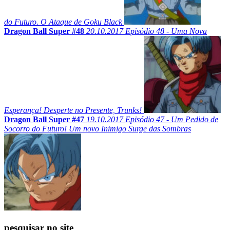
do Futuro. O Ataque de Goku Black
Dragon Ball Super #48
20.10.2017
Episódio 48 - Uma Nova
Esperança! Desperte no Presente, Trunks!
Dragon Ball Super #47
19.10.2017
Episódio 47 - Um Pedido de
Socorro do Futuro! Um novo Inimigo Surge das Sombras
pesquisar no site