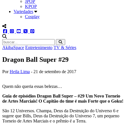
JPOP
KPOP
Variedades
Cosplay
menu redes social
facebook
instagram
youtube
twitter
pinterest
abrir busca no site
AkibaSpace
Entretenimento
TV & Séries
Dragon Ball Super #29
Por
Heila Lima
-
21 de setembro de 2017
Quem não queria essas belezas…
Guia de episódios Dragon Ball Super – #29 Um Novo Torneio
de Artes Marciais! O Capitão do time é mais Forte que o Goku!
São 12 Universos. Champa, Deus da Destruição do Universo 6 e
sugere que Bills, Deus da Destruição do Universo 7, um pequeno
Torneio de Artes Marciais e o prêmio é a Terra.