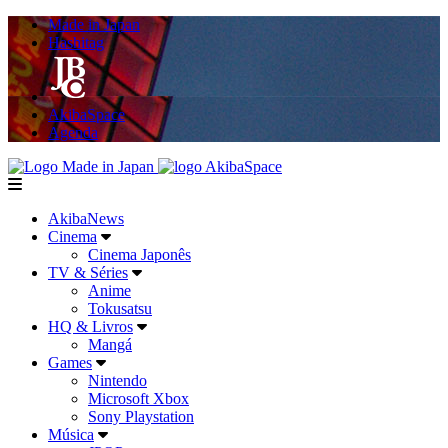
Made in Japan
Hashitag
AkibaSpace
Agenda
Powered By Made in Japan
AkibaSpace
menu
AkibaNews
Cinema
Cinema Japonês
TV & Séries
Anime
Tokusatsu
HQ & Livros
Mangá
Games
Nintendo
Microsoft Xbox
Sony Playstation
Música