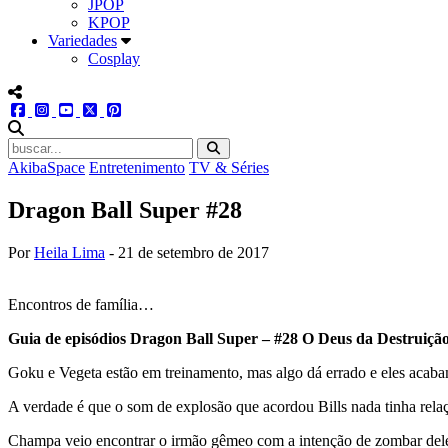
JPOP
KPOP
Variedades
Cosplay
menu redes social
facebook
instagram
youtube
twitter
pinterest
abrir busca no site
AkibaSpace
Entretenimento
TV & Séries
Dragon Ball Super #28
Por
Heila Lima
-
21 de setembro de 2017
Encontros de família…
Guia de episódios Dragon Ball Super – #28 O Deus da Destruiçã
Goku e Vegeta estão em treinamento, mas algo dá errado e eles acaba
A verdade é que o som de explosão que acordou Bills nada tinha rela
Champa veio encontrar o irmão gêmeo com a intenção de zombar dele por