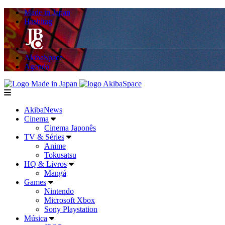
Made in Japan
Hashitag
AkibaSpace
Agenda
Powered By Made in Japan
AkibaSpace
menu
AkibaNews
Cinema
Cinema Japonês
TV & Séries
Anime
Tokusatsu
HQ & Livros
Mangá
Games
Nintendo
Microsoft Xbox
Sony Playstation
Música