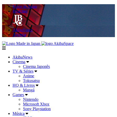
Made in Japan
Hashitag
AkibaSpace
Agenda
Powered By Made in Japan
AkibaSpace
menu
AkibaNews
Cinema
Cinema Japonês
TV & Séries
Anime
Tokusatsu
HQ & Livros
Mangá
Games
Nintendo
Microsoft Xbox
Sony Playstation
Música