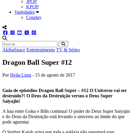
JPOP
KPOP
Variedades
Cosplay
menu redes social
facebook
instagram
youtube
twitter
pinterest
abrir busca no site
AkibaSpace
Entretenimento
TV & Séries
Dragon Ball Super #12
Por
Heila Lima
-
15 de agosto de 2017
Guia de episódios Dragon Ball Super – #12 O Universo vai ser
destruído?! O Deus da Destruição versus o Deus Super
Saiyajin!
A luta entre Goku e Bills continua! O poder do Deus Super Saiyajin
e do Deus da Destruição está levando o universo ao limite do que
pode aguentar.
O Senhor Kaioh avisa que toda a galáxia não suportará esse