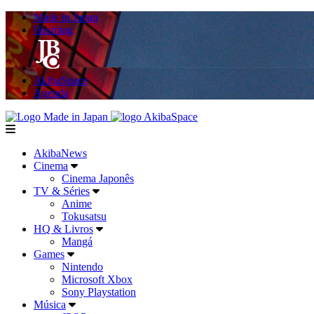
Made in Japan
Hashitag
AkibaSpace
Agenda
Powered By Made in Japan
AkibaSpace
menu
AkibaNews
Cinema
Cinema Japonês
TV & Séries
Anime
Tokusatsu
HQ & Livros
Mangá
Games
Nintendo
Microsoft Xbox
Sony Playstation
Música