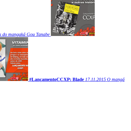
aços do mangaká Gou Tanabe
#LançamentoCCXP: Blade
17.11.2015
O mangá