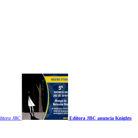
ditora JBC
Editora JBC anuncia Knights