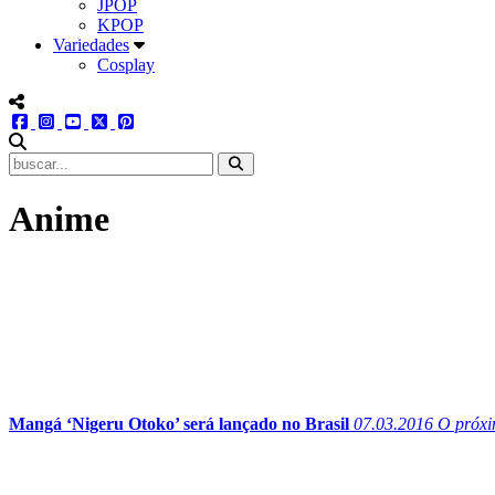
JPOP
KPOP
Variedades
Cosplay
menu redes social
facebook
instagram
youtube
twitter
pinterest
abrir busca no site
Anime
Mangá ‘Nigeru Otoko’ será lançado no Brasil
07.03.2016
O próxim