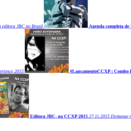
 editora JBC no Brasil
Agenda completa de
erience 2015
#LançamentoCCXP : Combo R
Editora JBC, na CCXP 2015
27.11.2015
Destaque n