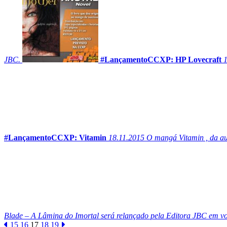
JBC.
#LançamentoCCXP: HP Lovecraft
#LançamentoCCXP: Vitamin
18.11.2015
O mangá Vitamin , da aut
Blade – A Lâmina do Imortal será relançado pela Editora JBC em v
15
16
17
18
19