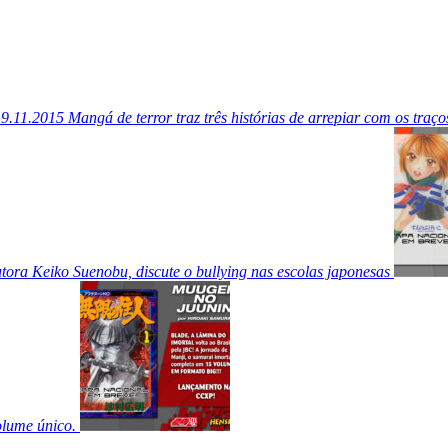
19.11.2015
Mangá de terror traz três histórias de arrepiar com os tr
ora Keiko Suenobu, discute o bullying nas escolas japonesas
olume único.