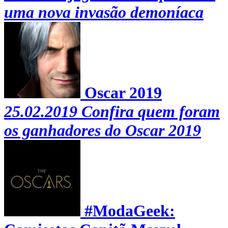
uma nova invasão demoníaca
Oscar 2019
25.02.2019
Confira quem foram
os ganhadores do Oscar 2019
#ModaGeek: