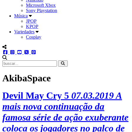
Microsoft Xbox
Sony Playstation
Música
JPOP
KPOP
Variedades
Cosplay
menu redes social
facebook
instagram
youtube
twitter
pinterest
abrir busca no site
AkibaSpace
Devil May Cry 5
07.03.2019
A
mais nova continuação da
famosa série de ação exuberante
coloca os jogadores no palco de