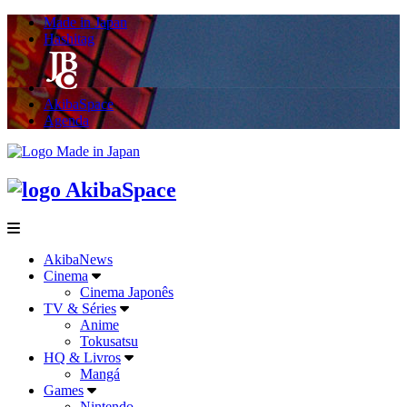
Made in Japan
Hashitag
AkibaSpace
Agenda
Powered By Made in Japan
AkibaSpace
menu
AkibaNews
Cinema
Cinema Japonês
TV & Séries
Anime
Tokusatsu
HQ & Livros
Mangá
Games
Nintendo