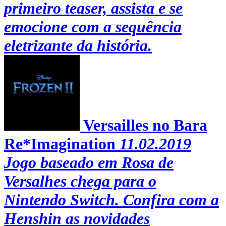
primeiro teaser, assista e se
emocione com a sequência
eletrizante da história.
Versailles no Bara
Re*Imagination
11.02.2019
Jogo baseado em Rosa de
Versalhes chega para o
Nintendo Switch. Confira com a
Henshin as novidades