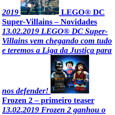
2019
LEGO® DC
Super-Villains – Novidades
13.02.2019
LEGO® DC Super-
Villains vem chegando com tudo
e teremos a Liga da Justiça para
nos defender!
Frozen 2 – primeiro teaser
13.02.2019
Frozen 2 ganhou o