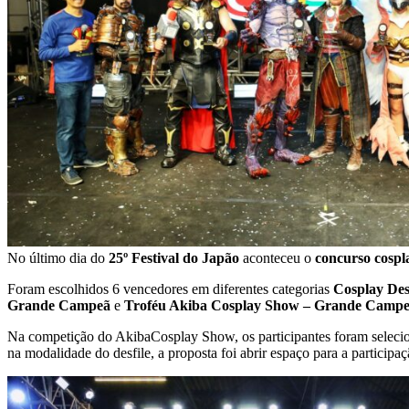
No último dia do
25º Festival do Japão
aconteceu o
concurso cospl
Foram escolhidos 6 vencedores em diferentes categorias
Cosplay De
Grande Campeã
e
Troféu Akiba Cosplay Show – Grande Camp
Na competição do AkibaCosplay Show, os participantes foram selecion
na modalidade do desfile, a proposta foi abrir espaço para a particip