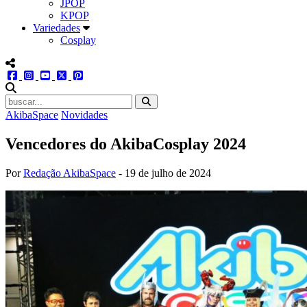
JPOP
KPOP
Variedades
Cosplay
menu redes social
facebook
instagram
youtube
twitter
pinterest
abrir busca no site
AkibaSpace
Novidades
Vencedores do AkibaCosplay 2024
Por
Redação AkibaSpace
-
19 de julho de 2024