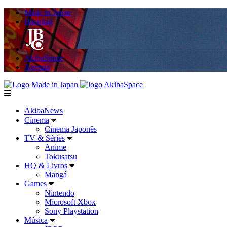
Made in Japan
Hashitag
AkibaSpace
Agenda
Powered By Made in Japan
AkibaSpace
menu
AkibaNews
Cinema
Cinema Japonês
TV & Séries
Anime
Tokusatsu
HQ & Livros
Mangá
Games
Nintendo
Microsoft Xbox
Sony Playstation
Música