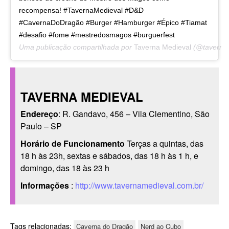
recompensa! #TavernaMedieval #D&D
#CavernaDoDragão #Burger #Hamburger #Épico #Tiamat
#desafio #fome #mestredosmagos #burguerfest
Uma publicação compartilhada por
Taverna Medieval
(@taverna
TAVERNA MEDIEVAL
Endereço
: R. Gandavo, 456 – Vila Clementino, São
Paulo – SP
Horário de Funcionamento
Terças a quintas, das
18 h às 23h, sextas e sábados, das 18 h às 1 h, e
domingo, das 18 às 23 h
Informações
:
http://www.tavernamedieval.com.br/
Tags relacionadas:
Caverna do Dragão
Nerd ao Cubo