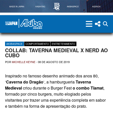
MADE IN JAPAN
HASHITAG
AKIBASPACE
AGENDA
menu
menu red
abri
Powered By Made in Japan
AkibaSpace
AKIBASPACE
COMPORTAMENTO
ENTRETENIMENTO
COLLAB: TAVERNA MEDIEVAL X NERD AO
CUBO
POR
MICHELLE KEYNE
-
08 DE AGOSTO DE 2019
Inspirado no famoso desenho animado dos anos 80,
‘
Caverna do Dragão
‘, a hamburgueria
Taverna
Medieval
criou durante o Burger Fest
o combo Tïamat
,
formado por cinco burgers, muito elogiado pelos
visitantes por trazer uma experiência completa em sabor
e também na forma de apresentação do prato.