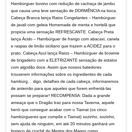
Hambúrguer bovino com redução de cachaça de jambu
que causa uma leve sensação de DORMÊNCIA na boca.
Cabeça Branca lança Raios Congelantes – Hambúrguer
de javali com geleia Homemade de menta e hortelã que
propicia uma sensação REFRESCANTE. Cabeça Preta
lança Ácido – Hambúrguer de frango com abacaxi, canela
e raspas de limão siciliano que trazem a ACIDEZ para o
prato. Cabeça Azul lança Raios – Hambúrguer de brownie
de brigadeiro com a ELETRIZANTE sensação de estalos
com algodão doce. Assim que nossos batedores
trouxerem informações sobre os ingredientes de cada
hambúrg… digo, detalhes de cada cabeça, informaremos
de antemão para que aqueles que forem enfrentá-las
possam se preparar! RECOMPENSA: Dada a grande
ameaça que o Dragão traz para nossa Taverna, aquele
herói que conseguir acabar com o Tiamat (os cinco
hambúrgueres que compõe o Tiamat) sozinho, sozinho,
sem ajuda de ninguém, em até 20 minutos ganhará um
boneco de crochê do Mestre dos Magos como