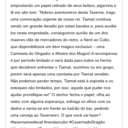
empostando um papel retirado de seus bolsos, pigarreia e
lê em alto tom: “Nobres aventureiros desta Taverna, trago
uma convocação urgente de nosso rei. Tiamat continua
sendo um grande desafio por estas bandas e, para auxiliá-
los nesta empreitada, conseguimos auxílio de um dos
maiores clãs de mercadores do reino, a Nerd ao Cubo,
que disponibilizará um item mágico exclusivo – uma
Camiseta do Vingador e Mestre dos Magos! A recompensa
é por período limitado e será dada para todos os heróis
que decidirem enfrentar o Tiamat, sozinhos ou em grupo,
porém será apenas uma camiseta por Tiamat vendido.
Não podemos perder tempo, Tiamat está à espreita e os
estoques são limitados, por isso, aquele que puder nos
ajudar prontifique-se!” O senhor fecha o papel, olha ao
redor com alguma esperança, esfrega os olhos com os
dedos e senta-se em frente ao balcão do bar, pedindo
uma cerveja ao Taverneiro. O que você vai fazer?
#tavernamedieval #nerdaocubo #CavernadoDragão