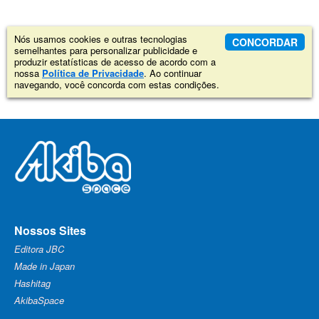
Nós usamos cookies e outras tecnologias
CONCORDAR
semelhantes para personalizar publicidade e
produzir estatísticas de acesso de acordo com a
nossa
Política de Privacidade
. Ao continuar
navegando, você concorda com estas condições.
Nossos Sites
Editora JBC
Made in Japan
Hashitag
AkibaSpace