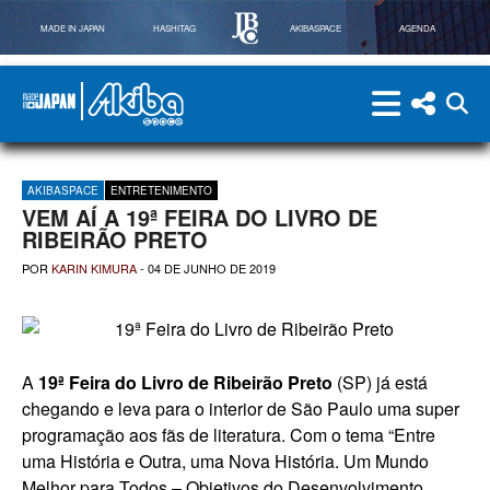
MADE IN JAPAN
HASHITAG
AKIBASPACE
AGENDA
menu
menu red
abri
Powered By Made in Japan
AkibaSpace
AKIBASPACE
ENTRETENIMENTO
VEM AÍ A 19ª FEIRA DO LIVRO DE
RIBEIRÃO PRETO
POR
KARIN KIMURA
-
04 DE JUNHO DE 2019
A
19ª Feira do Livro de Ribeirão Preto
(SP) já está
chegando e leva para o interior de São Paulo uma super
programação aos fãs de literatura. Com o tema “Entre
uma História e Outra, uma Nova História. Um Mundo
Melhor para Todos – Objetivos do Desenvolvimento