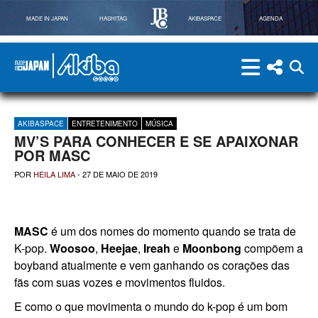
MADE IN JAPAN
HASHITAG
AKIBASPACE
AGENDA
menu
menu red
abri
Powered By Made in Japan
AkibaSpace
AKIBASPACE
ENTRETENIMENTO
MÚSICA
MV’S PARA CONHECER E SE APAIXONAR
POR MASC
POR
HEILA LIMA
-
27 DE MAIO DE 2019
MASC
é um dos nomes do momento quando se trata de
K-pop.
Woosoo
,
Heejae
,
Ireah
e
Moonbong
compõem a
boyband atualmente e vem ganhando os corações das
fãs com suas vozes e movimentos fluidos.
E como o que movimenta o mundo do k-pop é um bom