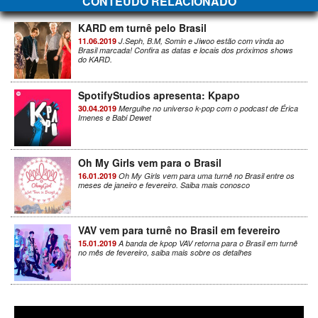
CONTEÚDO RELACIONADO
KARD em turnê pelo Brasil
11.06.2019
J.Seph, B.M, Somin e Jiwoo estão com vinda ao
Brasil marcada! Confira as datas e locais dos próximos shows
do KARD.
SpotifyStudios apresenta: Kpapo
30.04.2019
Mergulhe no universo k-pop com o podcast de Érica
Imenes e Babi Dewet
Oh My Girls vem para o Brasil
16.01.2019
Oh My Girls vem para uma turnê no Brasil entre os
meses de janeiro e fevereiro. Saiba mais conosco
VAV vem para turnê no Brasil em fevereiro
15.01.2019
A banda de kpop VAV retorna para o Brasil em turnê
no mês de fevereiro, saiba mais sobre os detalhes