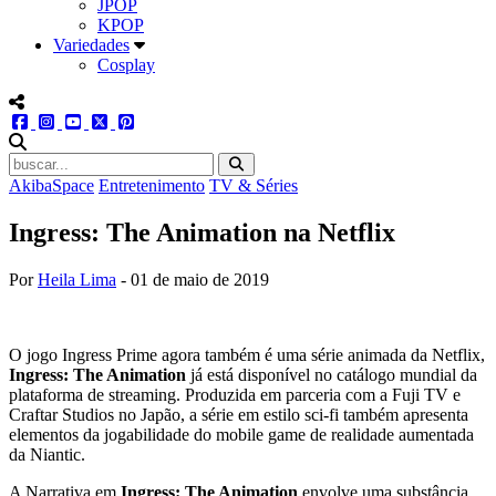
JPOP
KPOP
Variedades
Cosplay
menu redes social
facebook
instagram
youtube
twitter
pinterest
abrir busca no site
AkibaSpace
Entretenimento
TV & Séries
Ingress: The Animation na Netflix
Por
Heila Lima
-
01 de maio de 2019
O jogo Ingress Prime agora também é uma série animada da Netflix,
Ingress: The Animation
já está disponível no catálogo mundial da
plataforma de streaming. Produzida em parceria com a Fuji TV e
Craftar Studios no Japão, a série em estilo sci-fi também apresenta
elementos da jogabilidade do mobile game de realidade aumentada
da Niantic.
A Narrativa em
Ingress: The Animation
envolve uma substância