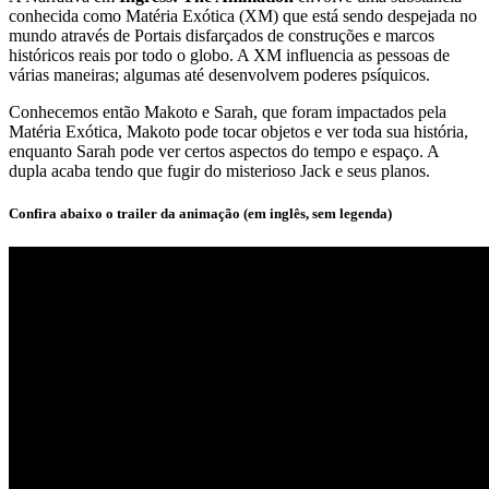
conhecida como Matéria Exótica (XM) que está sendo despejada no
mundo através de Portais disfarçados de construções e marcos
históricos reais por todo o globo. A XM influencia as pessoas de
várias maneiras; algumas até desenvolvem poderes psíquicos.
Conhecemos então Makoto e Sarah, que foram impactados pela
Matéria Exótica, Makoto pode tocar objetos e ver toda sua história,
enquanto Sarah pode ver certos aspectos do tempo e espaço. A
dupla acaba tendo que fugir do misterioso Jack e seus planos.
Confira abaixo o trailer da animação (em inglês, sem legenda)