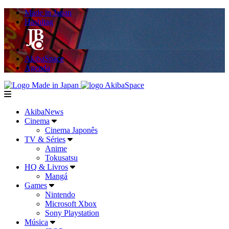
Made in Japan
Hashitag
AkibaSpace
Agenda
Powered By Made in Japan
AkibaSpace
menu
AkibaNews
Cinema
Cinema Japonês
TV & Séries
Anime
Tokusatsu
HQ & Livros
Mangá
Games
Nintendo
Microsoft Xbox
Sony Playstation
Música