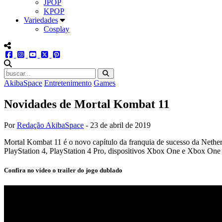
JPOP
KPOP
Variedades
Cosplay
menu redes social
facebook
instagram
youtube
twitter
pinterest
abrir busca no site
AkibaSpace
Entretenimento
Games
Novidades de Mortal Kombat 11
Por
Redação AkibaSpace
-
23 de abril de 2019
Mortal Kombat 11 é o novo capítulo da franquia de sucesso da Nether
PlayStation 4, PlayStation 4 Pro, dispositivos Xbox One e Xbox One X,
Confira no vídeo o trailer do jogo dublado