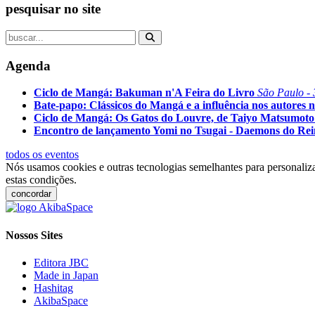
pesquisar no site
Agenda
Ciclo de Mangá: Bakuman n'A Feira do Livro
São Paulo - 
Bate-papo: Clássicos do Mangá e a influência nos autores n
Ciclo de Mangá: Os Gatos do Louvre, de Taiyo Matsumoto
Encontro de lançamento Yomi no Tsugai - Daemons do Re
todos os eventos
Nós usamos cookies e outras tecnologias semelhantes para personaliza
estas condições.
concordar
Nossos Sites
Editora JBC
Made in Japan
Hashitag
AkibaSpace