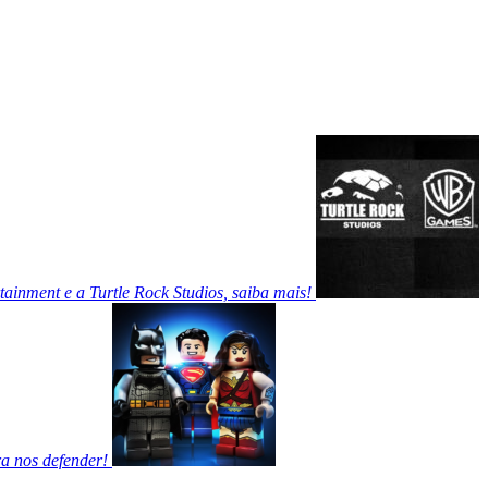
tainment e a Turtle Rock Studios, saiba mais!
a nos defender!