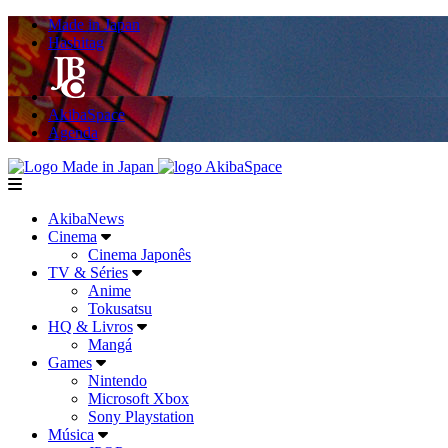
Made in Japan
Hashitag
AkibaSpace
Agenda
Powered By Made in Japan
AkibaSpace
menu
AkibaNews
Cinema
Cinema Japonês
TV & Séries
Anime
Tokusatsu
HQ & Livros
Mangá
Games
Nintendo
Microsoft Xbox
Sony Playstation
Música