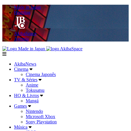
Made in Japan
Hashitag
AkibaSpace
Agenda
Powered By Made in Japan
AkibaSpace
menu
AkibaNews
Cinema
Cinema Japonês
TV & Séries
Anime
Tokusatsu
HQ & Livros
Mangá
Games
Nintendo
Microsoft Xbox
Sony Playstation
Música