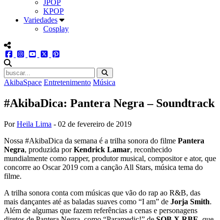
JPOP
KPOP
Variedades
Cosplay
menu redes social
facebook
instagram
youtube
twitter
pinterest
abrir busca no site
AkibaSpace
Entretenimento
Música
#AkibaDica: Pantera Negra – Soundtrack
Por
Heila Lima
-
02 de fevereiro de 2019
Nossa #AkibaDica da semana é a trilha sonora do filme
Pantera
Negra
, produzida por
Kendrick Lamar
, reconhecido
mundialmente como rapper, produtor musical, compositor e ator, que
concorre ao Oscar 2019 com a canção All Stars, música tema do
filme.
A trilha sonora conta com músicas que vão do rap ao R&B, das
mais dançantes até as baladas suaves como “I am” de
Jorja Smith
.
Além de algumas que fazem referências a cenas e personagens
diretos de Pantera Negra, como “Paramedic!” de
SOB X RBE
, que