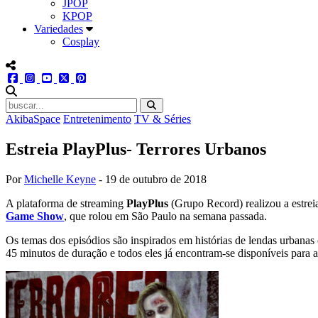
JPOP
KPOP
Variedades
Cosplay
menu redes social
facebook
instagram
youtube
twitter
pinterest
abrir busca no site
AkibaSpace
Entretenimento
TV & Séries
Estreia PlayPlus- Terrores Urbanos
Por
Michelle Keyne
-
19 de outubro de 2018
A plataforma de streaming
PlayPlus
(Grupo Record) realizou a estrei
Game Show
, que rolou em São Paulo na semana passada.
Os temas dos episódios são inspirados em histórias de lendas urba
45 minutos de duração e todos eles já encontram-se disponíveis para a