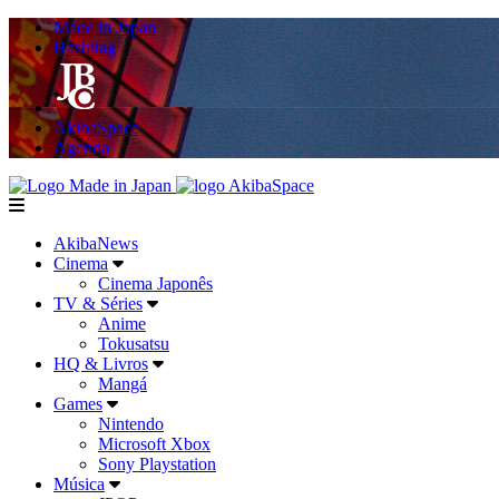
Made in Japan
Hashitag
AkibaSpace
Agenda
Powered By Made in Japan
AkibaSpace
menu
AkibaNews
Cinema
Cinema Japonês
TV & Séries
Anime
Tokusatsu
HQ & Livros
Mangá
Games
Nintendo
Microsoft Xbox
Sony Playstation
Música