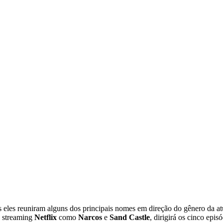
os eles reuniram alguns dos principais nomes em direção do gênero da a
e streaming
Netflix
como
Narcos
e
Sand Castle
, dirigirá os cinco epi